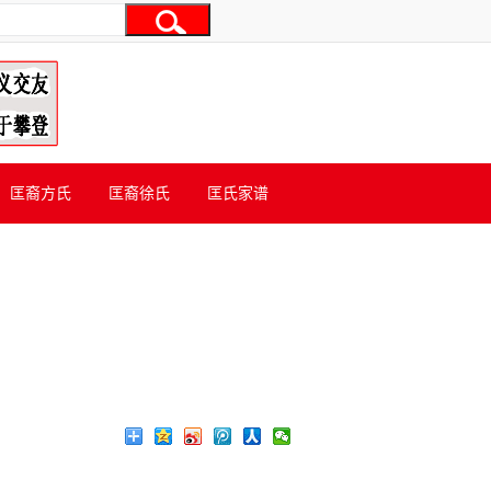
匡裔方氏
匡裔徐氏
匡氏家谱