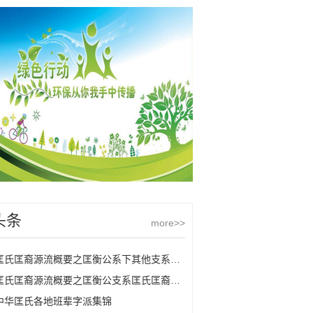
头条
more>>
匡氏匡裔源流概要之匡衡公系下其他支系匡氏
匡氏匡裔源流概要之匡衡公支系匡氏匡裔的源流
中华匡氏各地班辈字派集锦