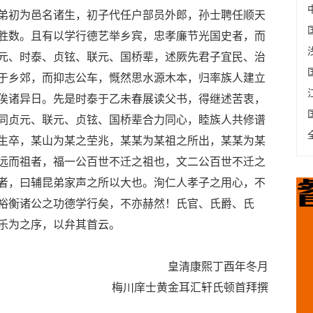
弟初为邑名诸生，初子代任户部员外郎，孙士聘任顺天
胜数。且有以学行德艺举乡宾，忠孝廉节光国史者，而
元、时泰、贞铉、联元、国桥辈，述厥先君子宜民、治
于乡郊，而抑志公车，慨然思水源木本，归率族人建立
俟诸异日。先是时泰于乙未春展读父书，得继述苦衷，
同贞元、联元、贞铉、国桥辈合力同心，睦族人共修谱
生卒，某山为某之茔兆，某某为某祖之所出，某某为某
远而祖者，福一公百世不迁之祖也，文二公百世不迁之
者，曰辅昆弟家声之所以大也。洵仁人孝子之用心，不
裕衡诸公之功德学行矣，不亦赫然！氏官、氏爵、氏
乐为之序，以弁其首云。
皇清康熙丁酉年冬月
梅川庠士黄金耳汇轩氏顿首拜撰