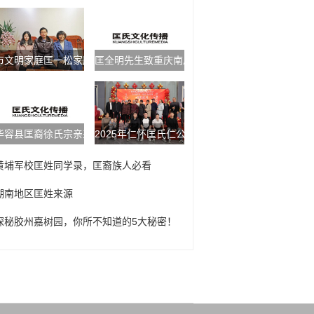
市文明家庭匡一松家庭：阅读提升自我，志愿奉献他人
匡全明先生致重庆南川匡氏理事会成立贺电
华容县匡裔徐氏宗亲来修水访问
2025年仁怀匡氏仁公后裔新春年会
黄埔军校匡姓同学录，匡裔族人必看
湖南地区匡姓来源
探秘胶州嘉树园，你所不知道的5大秘密！