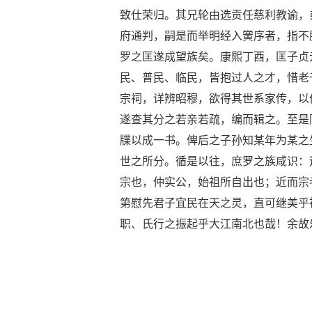
致仕荣归。其兄轮由选贡任慈利教谕，
府通判，嗣是而举明经入黉序者，指不
罗之匡遂成望族矣。康熙丁酉，匡子贞
民、普民、临民，皆抱过人之才，惜老
宗祠，详辨昭穆，欲得其世系家传，以
遂查其分之若亲若疏，编而辑之。至是
牒以成一书。俾后之子孙知某年为某之
世之所分。循是以往，庶罗之族咸识：
宗也，仲实公，始祖所自出也；近而宗
第慰先君子宜民在天之灵，直可继美乎
职、氏行之振起乎大江南北也哉！余故