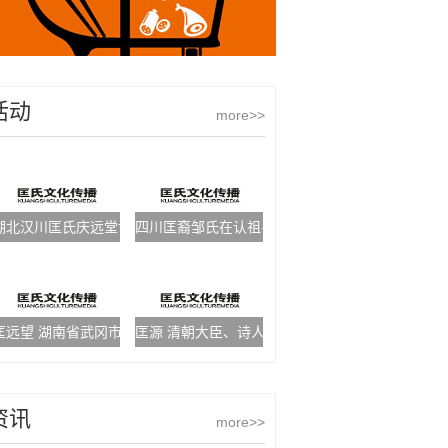
活动
more>>
湖北汉川匡氏庆远堂世系字派
四川匡裔邹氏在认祖寻亲
匡远望 湖南省武冈市邓元泰镇党委委员
匡源 清朝大臣、诗人
资讯
more>>