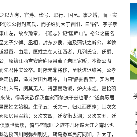
之以九有，官爵、谧号、职行、国邑。事之辨，而匡实
宰句须公得封其氏，而子姓则大于晋阳，曰“裕”、字子孝
康山左，故今豫章，《通志》记“匡庐山”。裕公之裔名
至太子少傅、丞相，封东乡侯。递及蒲城之昕公，孝德
道攀留。由是，匡姓之在大江西者，几列氏官、氏爵、
公，原籍江西吉安府庐陵县燕子岩匡家畈，本衡公裔
而先君仲实公卒。时际元鼎将移，至秋进退维谷。公孝
哭走彷徨，适过罗田九房冲，山曰“骆驼衔宝”，实为荒
公妣入焉，阒其无人，得甑爨熟饭，炉火未熄，复拾碗
乎来哉，得毋天欲保我室家而肇迹于兹也耶？”遂奠厥居
邑匡姓之始祖。生子五：长文一，归江西原籍；其次文
郧阳房县军籍；又次文四，迁安徽太湖；又次文五，迁
。俱累世簪缨，猗与盛哉!匡之族不几环遍大江之南北也
魁选授四川阿弥州刺史，转乌撒军民府同知，升太守，