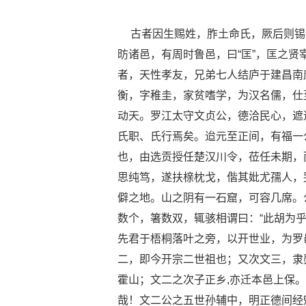
古者因生赐姓，胙土命氏，厥后则锡
昉诸邑，有周时鲁邑，曰“匡”，匡之贤
者，天性孝友，兄弟七人结庐于建昌南
衡，字稚圭，家贫嗜学，为汉名儒，仕
动天。罗江太守文贞公，德洽民心，遮
氏职、氏行焉矣。迨元至正间，有福一
也，由选贡授任楚汉川令，莅任未期，
思纯笃，遂扶榇枕戈，偕其妣尤孺人，
僻之地。山之阴有一石窟，可容几席。
数个，箸数双，辄骇相谓曰：“此胡为
先君于梧桐落叶之旁，以开世业，为罗
二，即今开宗二世祖也；又次文三，隶
霍山；文二之次子正乡,亦迁本邑上保
哉！文二公之五世孙辅中，明正德间经