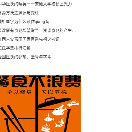
中华匡氏的精英一一安徽大学校长匡光力
匡裔方氏之渊源与变迁
浅析匡字为什么读作qiang音
匡改康有京兆郡望堂号—浅谈京兆的产生及变化
江西吉安富田匡家直系先祖之考证
匡氏字辈排行汇编
全国匡氏的郡望、堂号与字辈