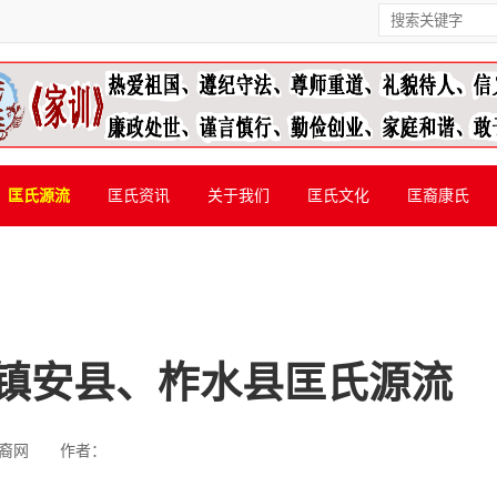
匡氏源流
匡氏资讯
关于我们
匡氏文化
匡裔康氏
镇安县、柞水县匡氏源流
裔网
作者：