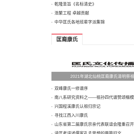
乾隆圣旨《名标清史》
浩繁工程 卓越贡献
中华匡氏各地班辈字派集锦
匡裔康氏
2021年湖北仙桃匡裔康氏清明祭
双峰康氏一修谱序
南八系研究资料之——祖孙四代谱赞颂楷模
兴国程溪康氏认祖归宗记
寻找江西入川康氏
山东省第二届康氏宗亲代表联谊会隆重召开
读匡老评述儒家孔孟思想的两篇旧文