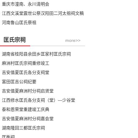
重庆市潼南、永川清明会
江西文溪堂震世公祭汉阳田二河太祖祠文稿
河南鲁山匡氏祭祖
匡氏宗祠
more>>
湖南省桂阳县余田乡匡家村匡氏宗祠
麻洲村匡氏宗祠重修竣工
吉安值夏匡氏各分支祠堂
富田匡吉公祠纪要
吉安值夏麻洲村分祠启贤堂
江西修水匡氏各分支祠（堂）—少谷堂
泰和恩荣堂重建竣工庆典
吉安值夏麻洲村分祠嘉会堂
湖南隆回三都匡氏宗祠
匡衡祠