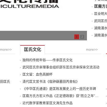
匡裔方
武冈匡
湖南湄
湖南湄
1
2
匡氏文化
more>>
more>>
独特的传统年俗——传承匡氏文化
武冈匡氏宗亲理事会组织邵东匡氏宗亲探亲交流活动
匡文留：血色高脚杯
田匡氏
清代匡文昱书法《临钟繇墓田丙舍帖》
《中华匡氏通谱》是匡姓发展史上的一座历史丰碑
匡裔方氏方宏义作品《正定德政歌》获“而立之年”诗歌大赛第一名
近代数学家教育家匡文涛先生作品