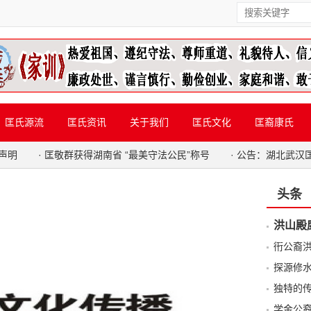
匡氏源流
匡氏资讯
关于我们
匡氏文化
匡裔康氏
声明
·
匡敬群获得湖南省 “最美守法公民”称号
·
公告：湖北武汉
头条
洪山殿
衎公裔
探源修
独特的