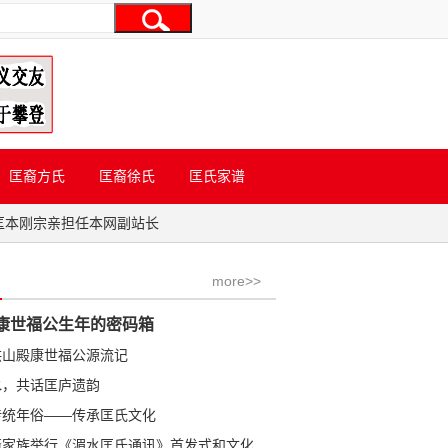
匡裔方氏
匡裔徐氏
匡氏家谱
匡本刚宗亲担任本网副站长
more>>
康世福公生年的密码箱
洪山殿康世福公源流记
水，共话匡庐遗韵
传统年俗——传承匡氏文化
学金公裔家族举行《湄水匡氏通讯》首发式和文化研讨会