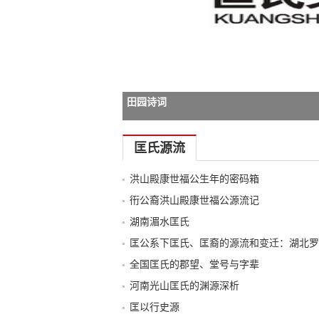
田园诗词
-->
匡氏源流
洪山殿康世福公生年的密码箱
衎公裔洪山殿康世福公源流记
湖南湄水匡氏
匡公系下匡氏、匡裔的源流和变迁：湖北罗
全国匡氏的郡望、堂号与字辈
河南光山匡氏的渊源深析
匡以行史源