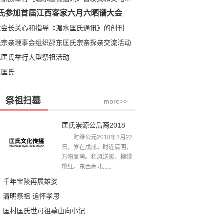
氏参加首届江西客家六月六晒谱大会
匡全明大会长关心和指导《湄水匡氏通讯》的创刊发行
氏宗亲理事会组织邵东匡氏宗亲探亲交流活动
水匡氏举行大型祭祖活动
水匡氏
祭祖扫墓
more>>
匡氏崇源公后裔2018年清明祭祖文
时维公元2018年3月22
日，岁在戊戌。时近清明，
万物复萌。和风送暖，柳绿
桃红。东西南北......
千年宝陵再展雄姿
清明祭祖 追怀孝思
匡村匡氏世可祖墓山向小记