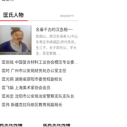
匡氏人物
more>>
名垂千古的汉丞相一一匡衡公
匡纲公，西汉东海承人(今山
东枣庄市峄城区)世代务农。
生三子，长子匡衎公，字大
圭，官至紫微......
匡伯铭 中国复合材料工业协会模压专业委员会常务理事
匡时 广州市公安局财务处办公室主任
匡光铜 湖南省邵阳市委党校副校长
匡飞娟 上海美术家协会会员
匡尚忠 沈阳市公安局治安警察支队支队长
匡伟 新疆克拉玛依区教育局副局长