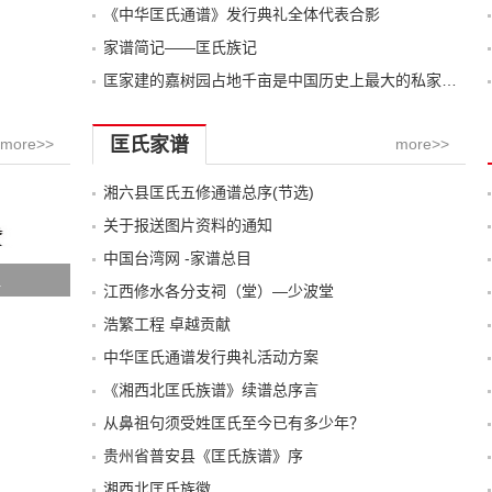
《中华匡氏通谱》发行典礼全体代表合影
家谱简记——匡氏族记
匡家建的嘉树园占地千亩是中国历史上最大的私家园林
匡氏家谱
more>>
more>>
湘六县匡氏五修通谱总序(节选)
关于报送图片资料的通知
中国台湾网 -家谱总目
祖
江西修水各分支祠（堂）—少波堂
浩繁工程 卓越贡献
中华匡氏通谱发行典礼活动方案
《湘西北匡氏族谱》续谱总序言
从鼻祖句须受姓匡氏至今已有多少年？
贵州省普安县《匡氏族谱》序
湘西北匡氏族徽