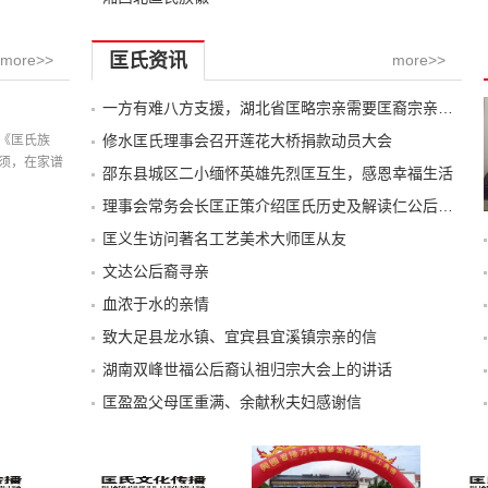
匡氏资讯
more>>
more>>
一方有难八方支援，湖北省匡略宗亲需要匡裔宗亲的帮助
记载
修水匡氏理事会召开莲花大桥捐款动员大会
《匡氏族
须，在家谱
邵东县城区二小缅怀英雄先烈匡互生，感恩幸福生活
理事会常务会长匡正策介绍匡氏历史及解读仁公后裔渊源
匡义生访问著名工艺美术大师匡从友
文达公后裔寻亲
血浓于水的亲情
致大足县龙水镇、宜宾县宜溪镇宗亲的信
湖南双峰世福公后裔认祖归宗大会上的讲话
匡盈盈父母匡重满、余献秋夫妇感谢信