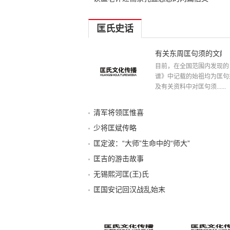
匡氏史话
有关东周匡句须的文献
目前，在全国范围内发现的
谱》中记载的始祖均为匡句
及有关资料中对匡句须......
清军将领匡惟喜
少将匡斌传略
匡定波：“大师”生命中的“师大”
匡吉的游击故事
无锡熙河匡(王)氏
匡国安记回汉战乱始末