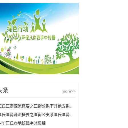
头条
more>>
匡氏匡裔源流概要之匡衡公系下其他支系匡氏
匡氏匡裔源流概要之匡衡公支系匡氏匡裔的源流
中华匡氏各地班辈字派集锦