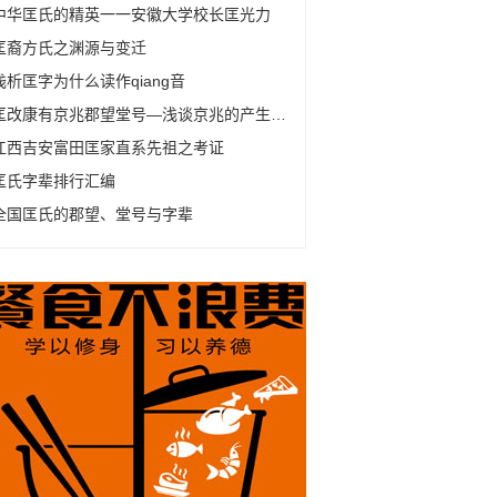
中华匡氏的精英一一安徽大学校长匡光力
匡裔方氏之渊源与变迁
浅析匡字为什么读作qiang音
匡改康有京兆郡望堂号—浅谈京兆的产生及变化
江西吉安富田匡家直系先祖之考证
匡氏字辈排行汇编
全国匡氏的郡望、堂号与字辈