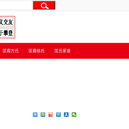
匡裔方氏
匡裔徐氏
匡氏家谱