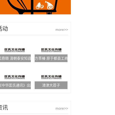
活动
more>>
匡鼎頤 清朝泰安知县
方萃椿 原于都县工商局局长
《中华匡氏通讯》出版啦
渣津大苕子
资讯
more>>