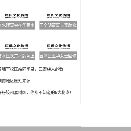
修水理事会在华蓥宗祠祭祖
匡全明董事长赞助修水宗祠配套工程一万元
修水匡氏宗祠牌坊上梁典礼
台湾匡玉华女士回修水参拜宗祠
黄埔军校匡姓同学录，匡裔族人必看
湖南地区匡姓来源
探秘胶州嘉树园，你所不知道的5大秘密！