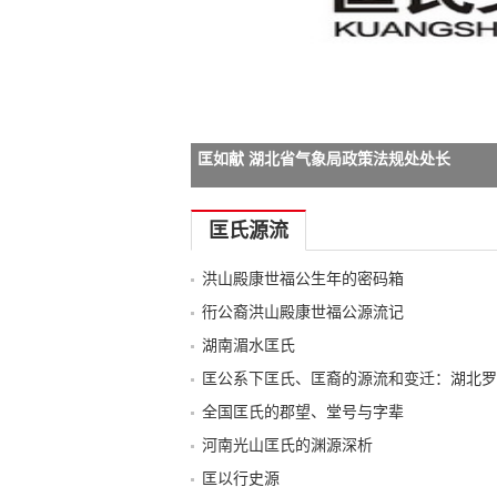
匡如献 湖北省气象局政策法规处处长
-->
匡氏源流
洪山殿康世福公生年的密码箱
衎公裔洪山殿康世福公源流记
湖南湄水匡氏
匡公系下匡氏、匡裔的源流和变迁：湖北罗
全国匡氏的郡望、堂号与字辈
河南光山匡氏的渊源深析
匡以行史源