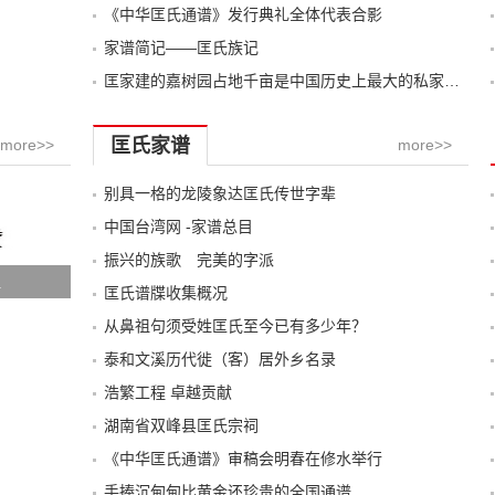
《中华匡氏通谱》发行典礼全体代表合影
家谱简记——匡氏族记
匡家建的嘉树园占地千亩是中国历史上最大的私家园林
匡氏家谱
more>>
more>>
别具一格的龙陵象达匡氏传世字辈
中国台湾网 -家谱总目
振兴的族歌 完美的字派
祖
匡氏谱牒收集概况
从鼻祖句须受姓匡氏至今已有多少年？
泰和文溪历代徙（客）居外乡名录
浩繁工程 卓越贡献
湖南省双峰县匡氏宗祠
《中华匡氏通谱》审稿会明春在修水举行
手捧沉甸甸比黄金还珍贵的全国通谱......