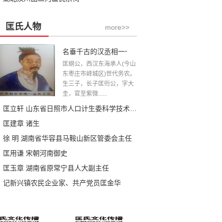
匡氏人物
more>>
名垂千古的汉丞相一一匡衡公
匡纲公，西汉东海承人(今山
东枣庄市峄城区)世代务农。
生三子，长子匡衎公，字大
圭，官至紫微......
匡立轩 山东省日照市人口计生委科学技术科科长
匡建章 诸生
徐 明 湖南省华容县马鞍山新区管委会主任
匡用谦 宋朝河南御史
匡玉章 湖南省原常宁县人大副主任
记新兴镇农民企业家、共产党员匡金华