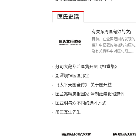
匡氏史话
有关东周匡句须的文献
目前，在全国范围内发现的
谱》中记载的始祖均为匡句
及有关资料中对匡句须......
分司大藏都监匡隽开凿《祖堂集》
湖潭坝神医匡邦宝
《太平天国全传》 关于匡开益
匡兰兆精忠报国家 清朝廷崇祀昭忠词
匡亚明与众不同的选才方式
吊匡互生先生