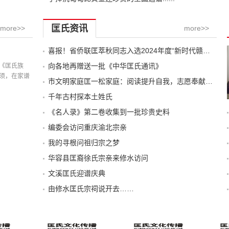
匡氏资讯
more>>
more>>
喜报！省侨联匡萃秋同志入选2024年度“新时代赣鄱先锋”学习宣传人选
记载
向各地再赠送一批《中华匡氏通讯》
《匡氏族
须，在家谱
市文明家庭匡一松家庭：阅读提升自我，志愿奉献他人
千年古村探本土姓氏
《名人录》第二卷收集到一批珍贵史料
编委会访问重庆渝北宗亲
我的寻根问祖归宗之梦
华容县匡裔徐氏宗亲来修水访问
文溪匡氏迎谱庆典
由修水匡氏宗祠说开去……