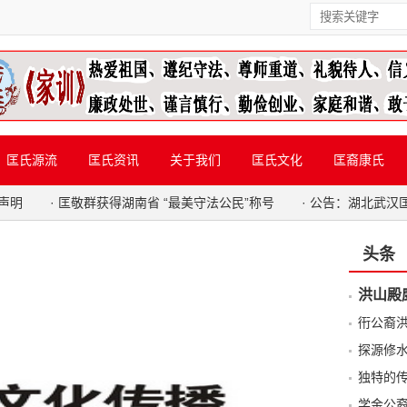
匡氏源流
匡氏资讯
关于我们
匡氏文化
匡裔康氏
声明
·
匡敬群获得湖南省 “最美守法公民”称号
·
公告：湖北武汉
头条
洪山殿
衎公裔
探源修
独特的