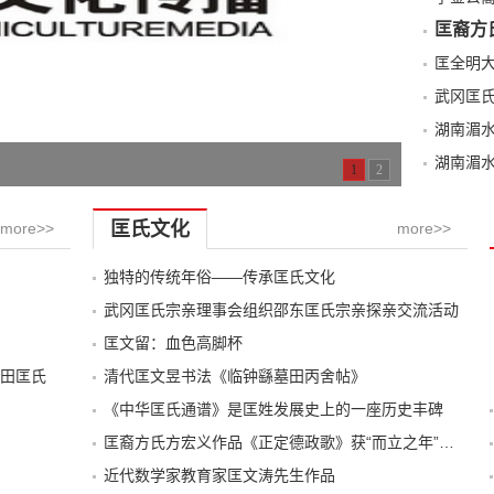
匡裔方
武冈匡
湖南湄
湖南湄
1
2
匡氏文化
more>>
more>>
独特的传统年俗——传承匡氏文化
武冈匡氏宗亲理事会组织邵东匡氏宗亲探亲交流活动
匡文留：血色高脚杯
田匡氏
清代匡文昱书法《临钟繇墓田丙舍帖》
《中华匡氏通谱》是匡姓发展史上的一座历史丰碑
匡裔方氏方宏义作品《正定德政歌》获“而立之年”诗歌大赛第一名
近代数学家教育家匡文涛先生作品