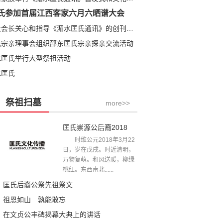
氏参加首届江西客家六月六晒谱大会
匡全明大会长关心和指导《湄水匡氏通讯》的创刊发行
氏宗亲理事会组织邵东匡氏宗亲探亲交流活动
水匡氏举行大型祭祖活动
水匡氏
祭祖扫墓
more>>
匡氏崇源公后裔2018年清明祭祖文
时维公元2018年3月22
日，岁在戊戌。时近清明，
万物复萌。和风送暖，柳绿
桃红。东西南北......
匡氏后裔公祭先祖祭文
祖恩如山 孰能敢忘
在文贞公丰碑揭幕大典上的讲话