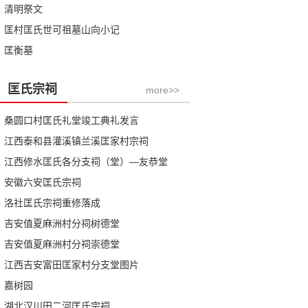
清明祭文
匡村匡氏世可祖墓山向小记
匡衡墓
匡氏宗祠
more>>
桑圆口村匡氏礼堂竣工典礼发言
江西泰和县灌溪镇兰溪匡家村宗祠
江西修水匡氏各分支祠（堂）—友恭堂
安徽六安匡氏宗祠
洛社匡氏宗祠重修落成
吉安值夏麻洲村分祠树德堂
吉安值夏麻洲村分祠崇德堂
江西吉安富田匡家村分支堂图片
嘉树园
湖北汉川田二河匡氏宗祠