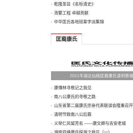
乾隆圣旨《名标清史》
浩繁工程 卓越贡献
中华匡氏各地班辈字派集锦
匡裔康氏
2021年湖北仙桃匡裔康氏清明祭
康慱林寻根记之我见
南八公康氏的寻根之路
山东省第二届康氏宗亲代表联谊会隆重召开
清明节致南八公后裔
义举仁风留芳名 ——康文卿与吉安老城
湖南双峰康氏探源之我见（一）