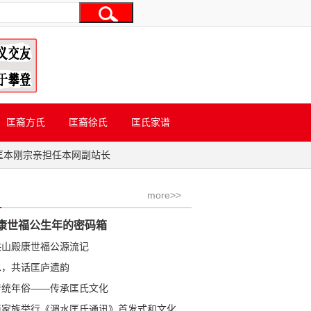
匡裔方氏
匡裔徐氏
匡氏家谱
匡本刚宗亲担任本网副站长
more>>
康世福公生年的密码箱
洪山殿康世福公源流记
水，共话匡庐遗韵
传统年俗——传承匡氏文化
学金公裔家族举行《湄水匡氏通讯》首发式和文化研讨会