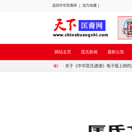
返回中华匡裔网
|
加为收藏
|
网站主页
匡氏新闻
最新公告
·
关于《中华匡氏通谱》电子版上网的