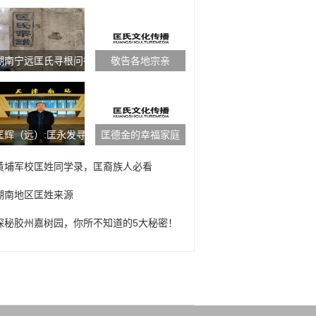
湖南宁远匡氏寻根问祖
敬告各地宗亲
匡辉（远）:匡永发寻根问祖取得重大成果
匡德金的幸福家庭
黄埔军校匡姓同学录，匡裔族人必看
湖南地区匡姓来源
探秘胶州嘉树园，你所不知道的5大秘密！