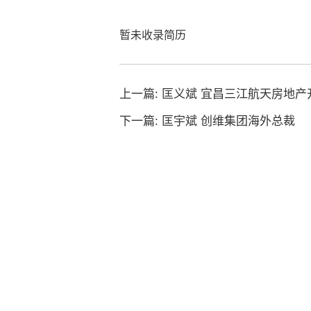
暂未收录简历
上一篇:
匡义斌 宜昌三江航天房地产
下一篇:
匡宇斌 创维集团海外总裁