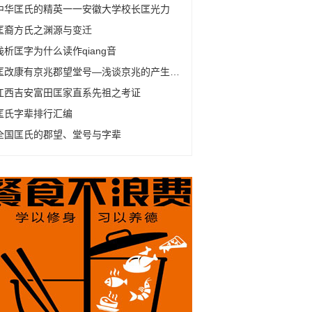
中华匡氏的精英一一安徽大学校长匡光力
匡裔方氏之渊源与变迁
浅析匡字为什么读作qiang音
匡改康有京兆郡望堂号—浅谈京兆的产生及变化
江西吉安富田匡家直系先祖之考证
匡氏字辈排行汇编
全国匡氏的郡望、堂号与字辈