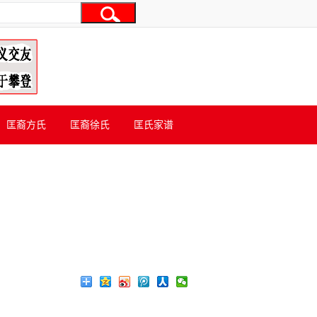
匡裔方氏
匡裔徐氏
匡氏家谱