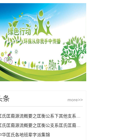
头条
more>>
匡氏匡裔源流概要之匡衡公系下其他支系匡氏
匡氏匡裔源流概要之匡衡公支系匡氏匡裔的源流
中华匡氏各地班辈字派集锦