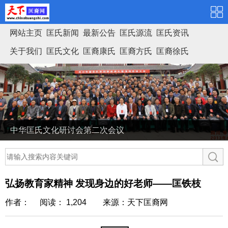
网站主页
匡氏新闻
最新公告
匡氏源流
匡氏资讯
关于我们
匡氏文化
匡裔康氏
匡裔方氏
匡裔徐氏
匡氏家谱
中华匡氏文化研讨会第二次会议
弘扬教育家精神 发现身边的好老师——匡铁枝
作者： 阅读： 1,204
来源：天下匡裔网