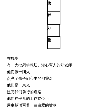
榜
样
力
量
在猇亭
有一大批躬耕教坛、潜心育人的好老师
他们像一团火
点亮了孩子们心中的那盏灯
他们是一束光
照亮我们前行的道路
他们在平凡的工作岗位上
用奉献谱写着一曲曲爱的赞歌