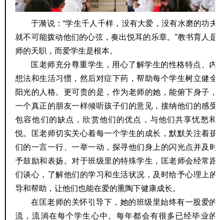
于漪说：“学生千人千样，没有大爱，没有水磨的功夫
就不可能拨动他们的心弦，奏出悦耳的乐章。”教书育人是
师的天职，而爱学生是根本。
匡老师充分尊重学生，用心了解学生的性格特点、内
想法和生活习惯，然后对症下药，帮助每个学生树立健全
阳光的人格。更可贵的是，作为老师的她，能俯下身子，
一个真正的朋友一样倾听孩子们的意见，接纳他们的感受
包容他们的缺点，欣赏他们的优点，与他们共享忧愁和
悦。匡老师切实关心着每一个学生的成长，默默关注着孩
们的一言一行、一举一动，探寻他们身上的闪光点并及时
予鼓励和表扬。对于班级里的特殊学生，匡老师会经常跟
们谈心，了解他们的学习和生活状况，及时给予心理上的
导和帮助，让他们也能在爱的熏陶下健康成长。
在匡老师的关怀引导下，她的班级里始终有一股爱的
流，流淌在每个学生心中。每年都会有很多已经毕业的