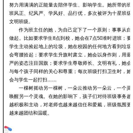
努力用满满的正能量去陪伴学生、影响学生。她所带的班
班风正、纪风严、学风好、品行优，多次被评为十星班级
文明班级。
作为班主任的她，为自己定下了一个原则：事事从自
做起。比如要求学生8点到校，她会在7点50准时进班；要
学生主动捡起地上的垃圾，她在校园的任何地方看到垃圾
会弯腰拾起；要求学生升旗时肃立，她会以身作则，用最
严的姿态注目国旗；要求学生尊敬师长、文明有礼，她会
与每个孩子同样的关心和尊重；每次班级打扫卫生时，她
会与学生一起打扫……
一棵树摇动另一棵树，一朵云推动另一朵云，一个灵
唤醒另一个灵魂。在她的影响下，孩子们对待班级事务越
越积极和主动，对老师也越来越信任和爱戴，班级氛围更
越来越团结和温暖。