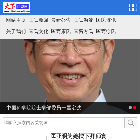
网站主页
匡氏新闻
最新公告
匡氏源流
匡氏资讯
关于我们
匡氏文化
匡裔康氏
匡裔方氏
匡裔徐氏
匡氏家谱
中国科学院院士学部委员一匡定波
匡亚明为她摆下拜师宴