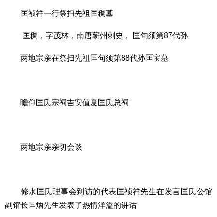
匡祯祥一行祭扫先祖匡稠墓
匡稠，字茂林，南唐蕲州刺史， 匡句须第87代孙
两地宗亲在祭扫先祖匡句须第88代孙匡宝墓
瞻仰匡氏宗祠吉安值夏匡氏总祠
两地宗亲亲切会谈
修水匡氏理事会到访的代表匡祯祥先生在发言匡氏公馆
副馆长匡炳先生发表了热情洋溢的讲话