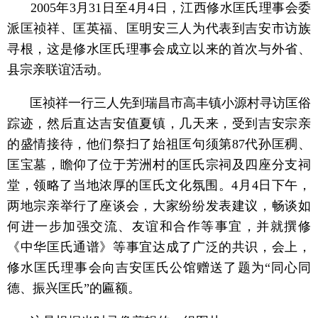
2005年3月31日至4月4日，江西修水匡氏理事会委
派匡祯祥、匡英福、匡明安三人为代表到吉安市访族
寻根，这是修水匡氏理事会成立以来的首次与外省、
县宗亲联谊活动。
匡祯祥一行三人先到瑞昌市高丰镇小源村寻访匡俗
踪迹，然后直达吉安值夏镇，几天来，受到吉安宗亲
的盛情接待，他们祭扫了始祖匡句须第
87代孙匡稠、
匡宝墓，瞻仰了位于芳洲村的匡氏宗祠及四座分支祠
堂，领略了当地浓厚的匡氏文化氛围。4月4日下午，
两地宗亲举行了座谈会，大家纷纷发表建议，畅谈如
何进一步加强交流、友谊和合作等事宜，并就撰修
《中华匡氏通谱》等事宜达成了广泛的共识，会上，
修水匡氏理事会向吉安匡氏公馆赠送了题为“同心同
德、振兴匡氏”的匾额。