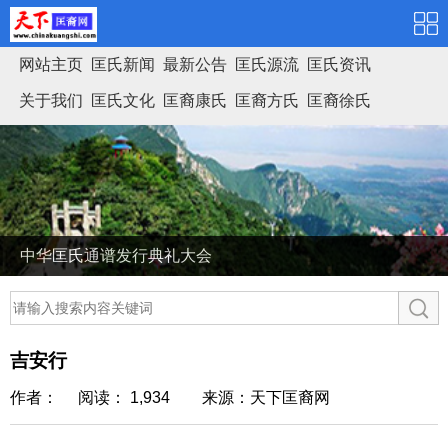
网站主页
匡氏新闻
最新公告
匡氏源流
匡氏资讯
关于我们
匡氏文化
匡裔康氏
匡裔方氏
匡裔徐氏
匡氏家谱
中华匡氏通谱发行典礼大会
吉安行
作者： 阅读： 1,934
来源：天下匡裔网