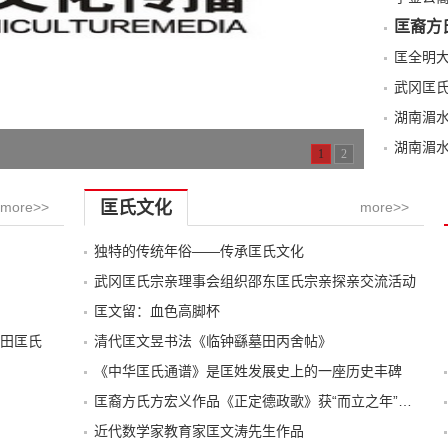
匡裔方
武冈匡
湖南湄
湖南湄
1
2
匡氏文化
more>>
more>>
独特的传统年俗——传承匡氏文化
武冈匡氏宗亲理事会组织邵东匡氏宗亲探亲交流活动
匡文留：血色高脚杯
田匡氏
清代匡文昱书法《临钟繇墓田丙舍帖》
《中华匡氏通谱》是匡姓发展史上的一座历史丰碑
匡裔方氏方宏义作品《正定德政歌》获“而立之年”诗歌大赛第一名
近代数学家教育家匡文涛先生作品