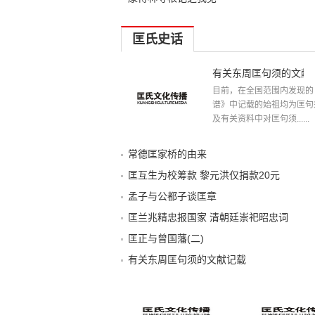
匡氏史话
有关东周匡句须的文献
目前，在全国范围内发现的
谱》中记载的始祖均为匡句
及有关资料中对匡句须......
常德匡家桥的由来
匡互生为校筹款 黎元洪仅捐款20元
孟子与公都子谈匡章
匡兰兆精忠报国家 清朝廷崇祀昭忠词
匡正与曾国藩(二)
有关东周匡句须的文献记载