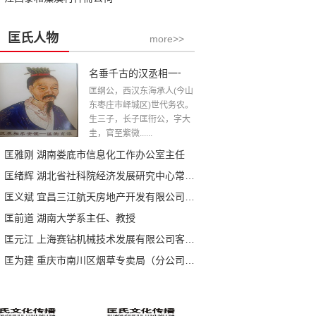
匡氏人物
more>>
名垂千古的汉丞相一一匡衡公
匡纲公，西汉东海承人(今山
东枣庄市峄城区)世代务农。
生三子，长子匡衎公，字大
圭，官至紫微......
匡雅刚 湖南娄底市信息化工作办公室主任
匡绪辉 湖北省社科院经济发展研究中心常务副主任
匡义斌 宜昌三江航天房地产开发有限公司总经理
匡前道 湖南大学系主任、教授
匡元江 上海赛钻机械技术发展有限公司客服经理、技术总监
匡为建 重庆市南川区烟草专卖局（分公司）工会委员、工会主席