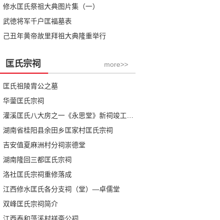
修水匡氏祭祖大典图片集（一）
武徳将军千户匡福墓表
己丑年黄帝故里拜祖大典隆重举行
匡氏宗祠
more>>
匡氏祖陵胄公之墓
华蓥匡氏宗祠
灌溪匡氏八大房之一《永思堂》新祠竣工庆典札记
湖南省桂阳县余田乡匡家村匡氏宗祠
吉安值夏麻洲村分祠崇德堂
湖南隆回三都匡氏宗祠
洛社匡氏宗祠重修落成
江西修水匡氏各分支祠（堂）—卓儒堂
双峰匡氏宗祠简介
江西泰和藻溪村祥斋公祠