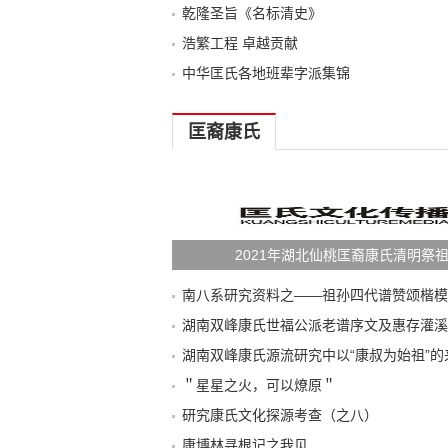
乾隆圣旨《名标清史》
浩繁工程 卓越贡献
中华匡氏各地班辈字派集锦
匡裔康氏
2021年湖北仙桃匡裔康氏清明祭
南八系研究资料之——祖孙四代谱赞颂楷模
＂星星之火，可以燎原＂
研究康氏文化探源考查（之八）
康博林寻根记之我见