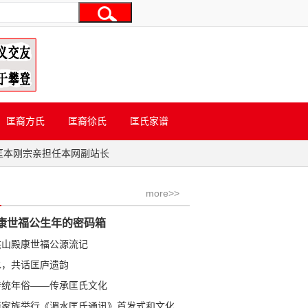
匡裔方氏
匡裔徐氏
匡氏家谱
匡本刚宗亲担任本网副站长
more>>
康世福公生年的密码箱
洪山殿康世福公源流记
水，共话匡庐遗韵
传统年俗——传承匡氏文化
学金公裔家族举行《湄水匡氏通讯》首发式和文化研讨会