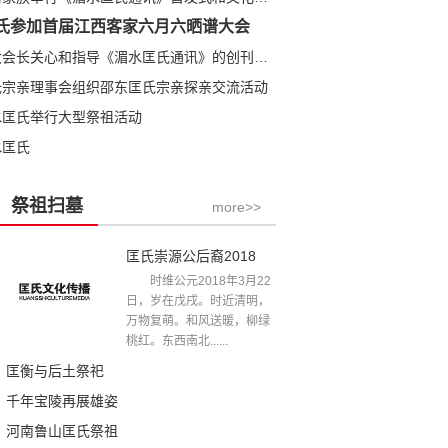
氏参加首届江西客家六月六晒谱大会
匡全明大会长关心和指导《湄水匡氏通讯》的创刊发行
氏宗亲理事会组织邵东匡氏宗亲探亲交流活动
水匡氏举行大型祭祖活动
水匡氏
祭祖扫墓
more>>
匡氏崇源公后裔2018年清明祭祖文
时维公元2018年3月22
日，岁在戊戌。时近清明，
万物复萌。和风送暖，柳绿
桃红。东西南北......
匡衡与后土祭祀
千年宝陵再展雄姿
河南鲁山匡氏祭祖