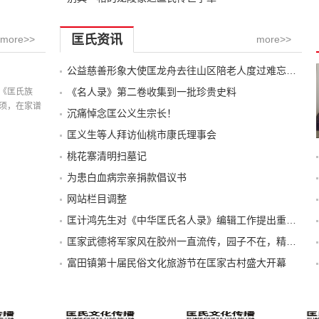
匡氏资讯
more>>
more>>
公益慈善形象大使匡龙舟去往山区陪老人度过难忘的一天
记载
《名人录》第二卷收集到一批珍贵史料
《匡氏族
须，在家谱
沉痛悼念匡公义生宗长！
匡义生等人拜访仙桃市康氏理事会
桃花寨清明扫墓记
为患白血病宗亲捐款倡议书
网站栏目调整
匡计鸿先生对《中华匡氏名人录》编辑工作提出重要建议
匡家武德将军家风在胶州一直流传，园子不在，精神还在
富田镇第十届民俗文化旅游节在匡家古村盛大开幕