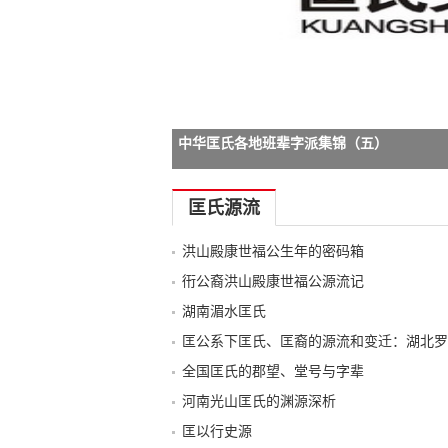
中华匡氏各地班辈字派集锦（五）
-->
匡氏源流
洪山殿康世福公生年的密码箱
衎公裔洪山殿康世福公源流记
湖南湄水匡氏
匡公系下匡氏、匡裔的源流和变迁：湖北罗
全国匡氏的郡望、堂号与字辈
河南光山匡氏的渊源深析
匡以行史源