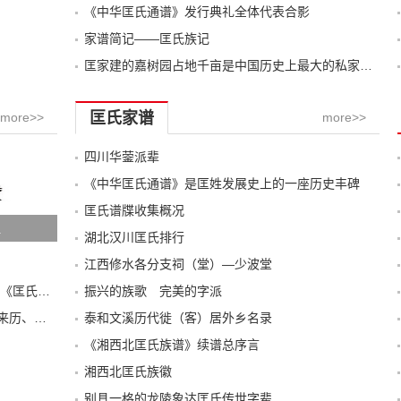
《中华匡氏通谱》发行典礼全体代表合影
家谱简记——匡氏族记
匡家建的嘉树园占地千亩是中国历史上最大的私家园林
匡氏家谱
more>>
more>>
四川华蓥派辈
《中华匡氏通谱》是匡姓发展史上的一座历史丰碑
匡氏谱牒收集概况
祖
湖北汉川匡氏排行
江西修水各分支祠（堂）—少波堂
湖南双峰康氏世福公派老谱序文及惠存灌溪《匡氏宗谱》的部分资料
振兴的族歌 完美的字派
湖南双峰康氏源流研究中以“康叔为始祖”的来历、存在的问题及建
泰和文溪历代徙（客）居外乡名录
《湘西北匡氏族谱》续谱总序言
湘西北匡氏族徽
别具一格的龙陵象达匡氏传世字辈