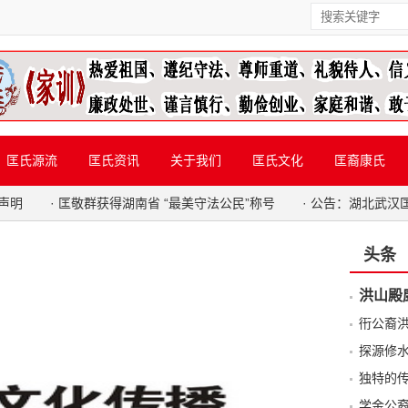
匡氏源流
匡氏资讯
关于我们
匡氏文化
匡裔康氏
声明
·
匡敬群获得湖南省 “最美守法公民”称号
·
公告：湖北武汉
头条
洪山殿
衎公裔
探源修
独特的