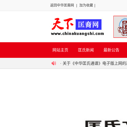
返回中华匡裔网
|
加为收藏
|
网站主页
匡氏新闻
最新公告
·
关于《中华匡氏通谱》电子版上网的