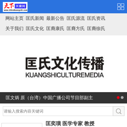
网站主页
匡氏新闻
最新公告
匡氏源流
匡氏资讯
关于我们
匡氏文化
匡裔康氏
匡裔方氏
匡裔徐氏
匡氏家谱
匡文炳 原（台湾）中国广播公司节目部副主
任 广播剧团副团长
匡奕璜 医学专家 教授