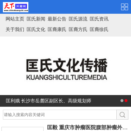
网站主页
匡氏新闻
最新公告
匡氏源流
匡氏资讯
关于我们
匡氏文化
匡裔康氏
匡裔方氏
匡裔徐氏
匡氏家谱
匡利娥 长沙市岳麓区副区长、高级规划师
匡毅 重庆市肿瘤医院腹部肿瘤外科主任医师