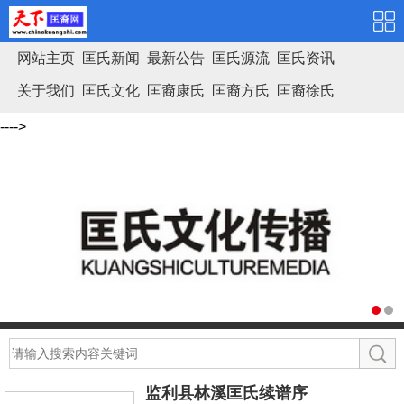
网站主页
匡氏新闻
最新公告
匡氏源流
匡氏资讯
关于我们
匡氏文化
匡裔康氏
匡裔方氏
匡裔徐氏
匡氏家谱
---->
杜甫诗一首赏析
监利县林溪匡氏续谱序