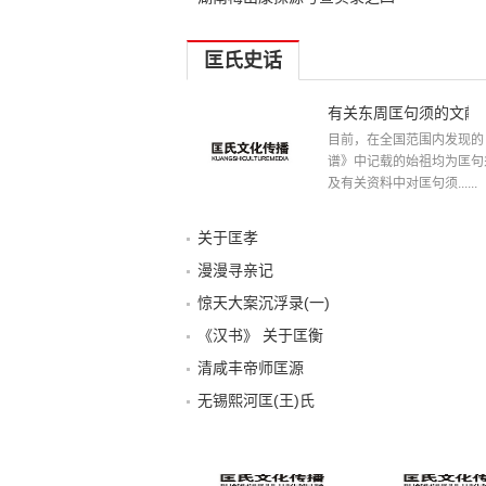
匡氏史话
有关东周匡句须的文献
目前，在全国范围内发现的
谱》中记载的始祖均为匡句
及有关资料中对匡句须......
关于匡孝
漫漫寻亲记
惊天大案沉浮录(一)
《汉书》 关于匡衡
清咸丰帝师匡源
无锡熙河匡(王)氏