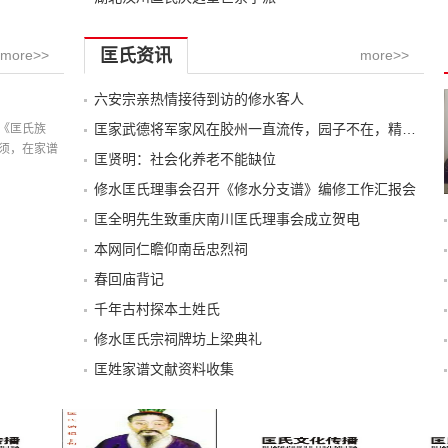
匡氏资讯
more>>
more>>
六安宗亲热情接待到访的修水客人
记载
匡家武德将军家风在胶州一直流传，园子不在，精神还在
《匡氏族
须，在家谱
匡贤明：社会化养老不能缺位
修水匡氏理事会召开《修水分支谱》编修工作汇报会
匡全明先生致重庆南川匡氏理事会成立贺电
本网同仁瞻仰南岳忠烈祠
春回庙背记
千年古村探本土姓氏
修水匡氏宗祠牌坊上梁典礼
匡姓家谱文献资料收集