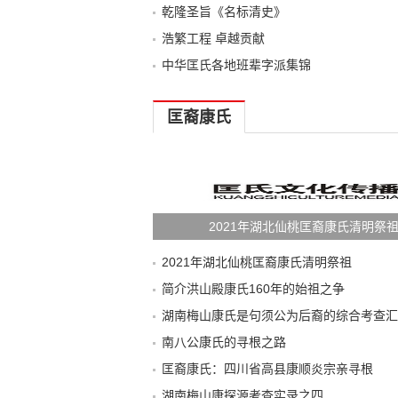
乾隆圣旨《名标清史》
浩繁工程 卓越贡献
中华匡氏各地班辈字派集锦
匡裔康氏
2021年湖北仙桃匡裔康氏清明祭
2021年湖北仙桃匡裔康氏清明祭祖
简介洪山殿康氏160年的始祖之争
湖南梅山康氏是句须公为后裔的综合考查汇
南八公康氏的寻根之路
匡裔康氏：四川省高县康顺炎宗亲寻根
湖南梅山康探源考查实录之四