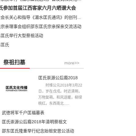
氏参加首届江西客家六月六晒谱大会
匡全明大会长关心和指导《湄水匡氏通讯》的创刊发行
氏宗亲理事会组织邵东匡氏宗亲探亲交流活动
水匡氏举行大型祭祖活动
水匡氏
祭祖扫墓
more>>
匡氏崇源公后裔2018年清明祭祖文
时维公元2018年3月22
日，岁在戊戌。时近清明，
万物复萌。和风送暖，柳绿
桃红。东西南北......
武徳将军千户匡福墓表
匡氏崇源公后裔2018年清明祭祖文
邵东匡氏隆重举行纪念始祖安思公活动