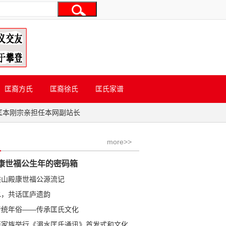
匡裔方氏
匡裔徐氏
匡氏家谱
匡本刚宗亲担任本网副站长
more>>
康世福公生年的密码箱
洪山殿康世福公源流记
水，共话匡庐遗韵
传统年俗——传承匡氏文化
学金公裔家族举行《湄水匡氏通讯》首发式和文化研讨会