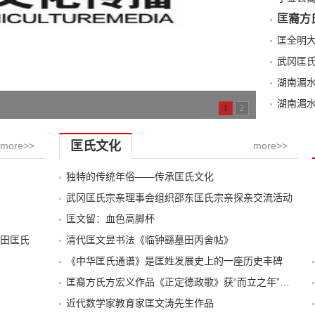
匡裔方
武冈匡
湖南湄
湖南湄
1
2
匡氏文化
more>>
more>>
独特的传统年俗——传承匡氏文化
武冈匡氏宗亲理事会组织邵东匡氏宗亲探亲交流活动
匡文留：血色高脚杯
田匡氏
清代匡文昱书法《临钟繇墓田丙舍帖》
《中华匡氏通谱》是匡姓发展史上的一座历史丰碑
匡裔方氏方宏义作品《正定德政歌》获“而立之年”诗歌大赛第一名
近代数学家教育家匡文涛先生作品