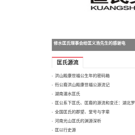
修水匡氏理事会给匡义浩先生的感谢电
-->
匡氏源流
洪山殿康世福公生年的密码箱
衎公裔洪山殿康世福公源流记
湖南湄水匡氏
匡公系下匡氏、匡裔的源流和变迁：湖北罗
全国匡氏的郡望、堂号与字辈
河南光山匡氏的渊源深析
匡以行史源