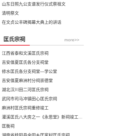
山东日照九公支谱发行仪式祭祖文
清明祭文
在文贞公丰碑揭幕大典上的讲话
匡氏宗祠
more>>
江西省泰和文溪匡氏宗祠
吉安值夏匡氏各分支祠堂
修水匡氏各分支祠堂—学公堂
吉安值夏麻洲村分祠崇德堂
湖北汉川田二河匡氏宗祠
武冈市司马冲镇田心匡氏宗祠
麻洲村匡氏宗祠重修竣工
灌溪匡氏八大房之一《永思堂》新祠竣工庆典札记
匡衡祠
湖南省桂阳县余田乡匡家村匡氏宗祠