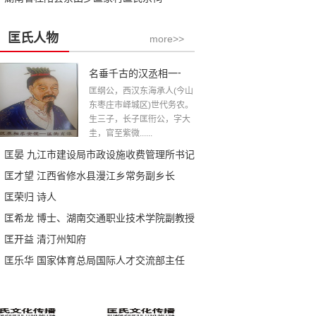
匡氏人物
more>>
名垂千古的汉丞相一一匡衡公
匡纲公，西汉东海承人(今山
东枣庄市峄城区)世代务农。
生三子，长子匡衎公，字大
圭，官至紫微......
匡晏 九江市建设局市政设施收费管理所书记
匡才望 江西省修水县漫江乡常务副乡长
匡荣归 诗人
匡希龙 博士、湖南交通职业技术学院副教授
匡开益 清汀州知府
匡乐华 国家体育总局国际人才交流部主任