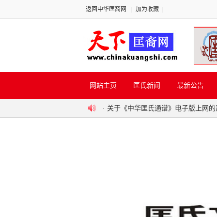
返回中华匡裔网
|
加为收藏
|
网站主页
匡氏新闻
最新公告
·
关于《中华匡氏通谱》电子版上网的