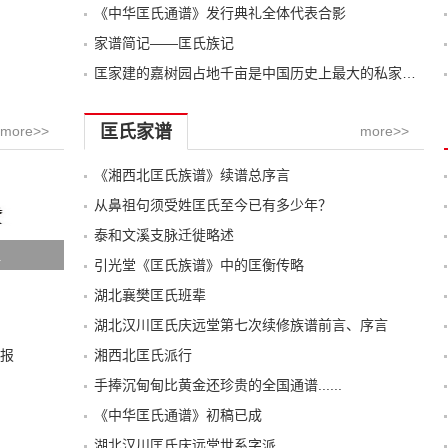
《中华匡氏通谱》发行典礼全体代表合影
家谱简记——匡氏族记
匡家建的嘉树园占地千亩是中国历史上最大的私家园林
匡氏家谱
more>>
more>>
《湘西北匡氏族谱》续谱总序言
从鼻祖句须受姓匡氏至今已有多少年？
泰和文溪支脉迁徙略述
祖
引光堂《匡氏族谱》中的匡衡传略
湖北襄樊匡氏班辈
湖北汉川匡氏庆远堂第七次续修族谱前言、序言
报
湘西北匡氏派行
手捧沉甸甸比黄金还珍贵的全国通谱......
《中华匡氏通谱》初稿已成
湖北汉川匡氏庆远堂世系字派