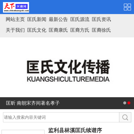
网站主页
匡氏新闻
最新公告
匡氏源流
匡氏资讯
关于我们
匡氏文化
匡裔康氏
匡裔方氏
匡裔徐氏
匡氏家谱
匡昕 南朝宋齐间著名孝子
监利县林溪匡氏续谱序