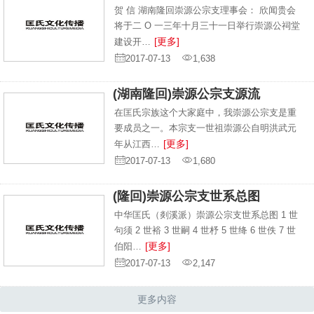
贺 信 湖南隆回崇源公宗支理事会： 欣闻贵会
将于二 O 一三年十月三十一日举行崇源公祠堂
[更多]
建设开…
2017-07-13
1,638
(湖南隆回)崇源公宗支源流
在匡氏宗族这个大家庭中，我崇源公宗支是重
要成员之一。本宗支一世祖崇源公自明洪武元
[更多]
年从江西…
2017-07-13
1,680
(隆回)崇源公宗支世系总图
中华匡氏（剡溪派）崇源公宗支世系总图 1 世
句须 2 世裕 3 世嗣 4 世杼 5 世绛 6 世佚 7 世
[更多]
伯阳…
2017-07-13
2,147
更多内容