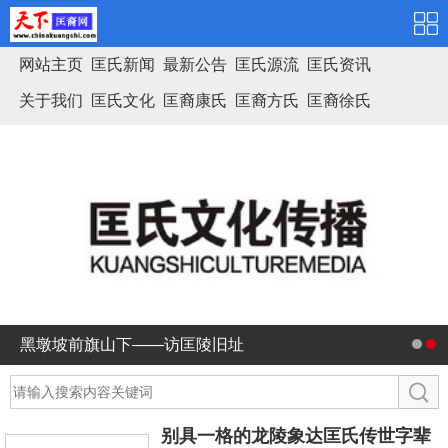
网站主页
匡氏新闻
最新公告
匡氏源流
匡氏资讯
关于我们
匡氏文化
匡裔康氏
匡裔方氏
匡裔徐氏
匡氏家谱
黑墩坡前旗山下——访匡陵旧址
别具一格的龙陵象达匡氏传世字辈