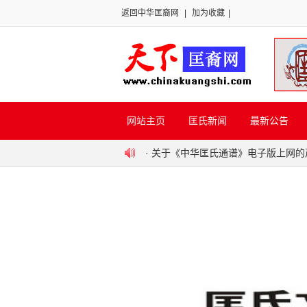
返回中华匡裔网
|
加为收藏
|
网站主页
匡氏新闻
最新公告
·
关于《中华匡氏通谱》电子版上网的