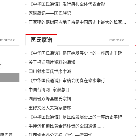
《中华匡氏通谱》发行典礼全体代表合影
家谱简记——匡氏族记
匡家建的嘉树园占地千亩是中国历史上最大的私家园林
匡氏家谱
more>>
more>>
《中华匡氏通谱》是匡姓发展史上的一座历史丰碑
关于报送图片资料的通知
四川邻水匡氏世序字派
祖
《中华匡氏通谱》审稿会明春在修水举行
中国台湾网 -家谱总目
湖南省双峰县匡氏宗祠
重修文溪大夫第家谱序
《中华匡氏通谱》是匡姓发展史上的一座历史丰碑
手捧沉甸甸比黄金还珍贵的全国通谱......
读《二十四史》、《南唐书》中匡氏及匡裔康氏意外地发现
江西修水各分支祠（堂）—清碧堂