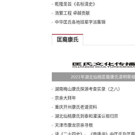
乾隆圣旨《名标清史》
浩繁工程 卓越贡献
中华匡氏各地班辈字派集锦
匡裔康氏
2021年湖北仙桃匡裔康氏清明祭
湖南梅山康氏探源考查实录（之八）
宗亲大拜年
重庆开州康氏老谱资料
湖北仙桃康氏到泰和灌溪认祖归宗
天津市康龙宗亲寻根