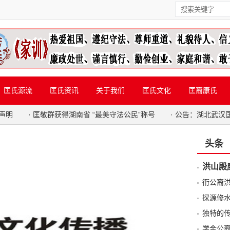
匡氏源流
匡氏资讯
关于我们
匡氏文化
匡裔康氏
声明
·
匡敬群获得湖南省 “最美守法公民”称号
·
公告：湖北武汉
头条
洪山殿
衎公裔
探源修
独特的