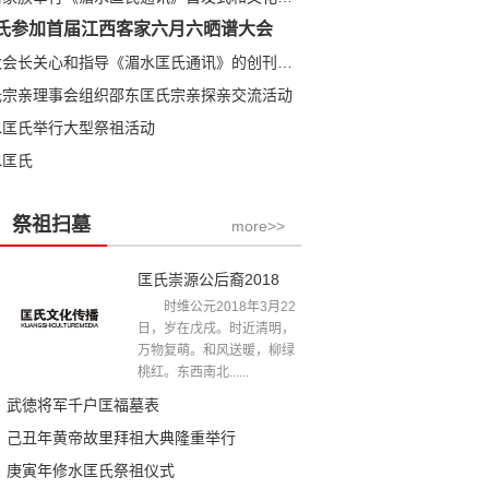
氏参加首届江西客家六月六晒谱大会
匡全明大会长关心和指导《湄水匡氏通讯》的创刊发行
氏宗亲理事会组织邵东匡氏宗亲探亲交流活动
水匡氏举行大型祭祖活动
水匡氏
祭祖扫墓
more>>
匡氏崇源公后裔2018年清明祭祖文
时维公元2018年3月22
日，岁在戊戌。时近清明，
万物复萌。和风送暖，柳绿
桃红。东西南北......
武徳将军千户匡福墓表
己丑年黄帝故里拜祖大典隆重举行
庚寅年修水匡氏祭祖仪式