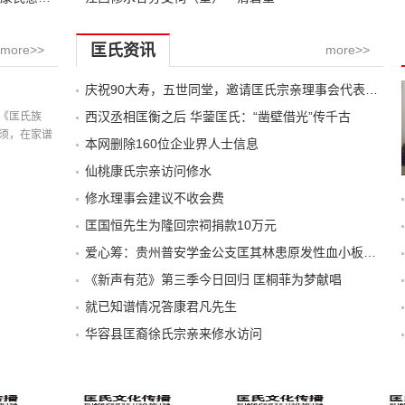
匡氏资讯
more>>
more>>
庆祝90大寿，五世同堂，邀请匡氏宗亲理事会代表简写邀请函
记载
西汉丞相匡衡之后 华蓥匡氏：“凿壁借光”传千古
《匡氏族
须，在家谱
本网删除160位企业界人士信息
仙桃康氏宗亲访问修水
修水理事会建议不收会费
匡国恒先生为隆回宗祠捐款10万元
爱心筹：贵州普安学金公支匡其林患原发性血小板增高求助
《新声有范》第三季今日回归 匡桐菲为梦献唱
就已知谱情况答康君凡先生
华容县匡裔徐氏宗亲来修水访问