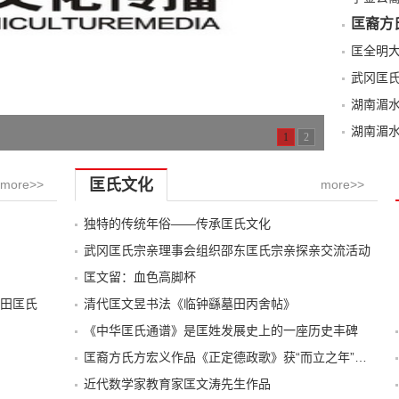
匡裔方
武冈匡
湖南湄
湖南湄
1
2
匡氏文化
more>>
more>>
独特的传统年俗——传承匡氏文化
武冈匡氏宗亲理事会组织邵东匡氏宗亲探亲交流活动
匡文留：血色高脚杯
田匡氏
清代匡文昱书法《临钟繇墓田丙舍帖》
《中华匡氏通谱》是匡姓发展史上的一座历史丰碑
匡裔方氏方宏义作品《正定德政歌》获“而立之年”诗歌大赛第一名
近代数学家教育家匡文涛先生作品