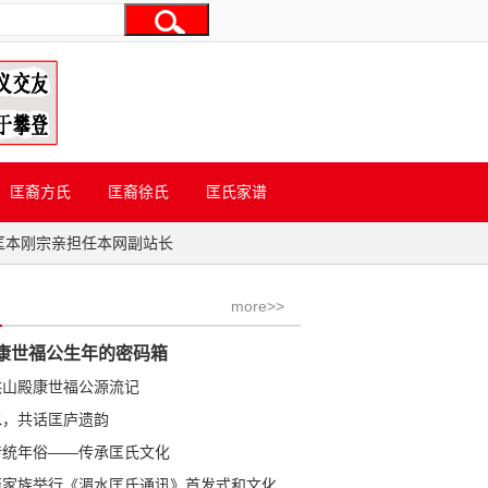
匡裔方氏
匡裔徐氏
匡氏家谱
匡本刚宗亲担任本网副站长
more>>
康世福公生年的密码箱
洪山殿康世福公源流记
水，共话匡庐遗韵
传统年俗——传承匡氏文化
学金公裔家族举行《湄水匡氏通讯》首发式和文化研讨会