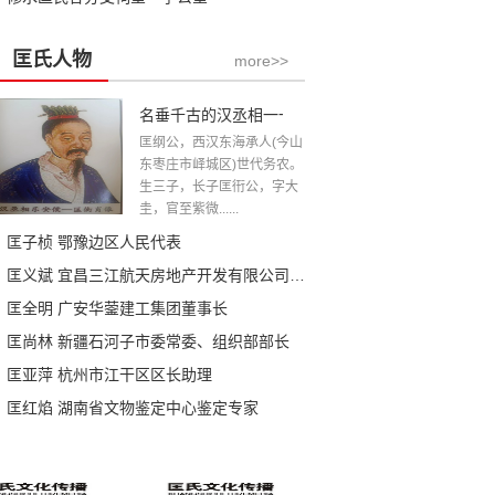
匡氏人物
more>>
名垂千古的汉丞相一一匡衡公
匡纲公，西汉东海承人(今山
东枣庄市峄城区)世代务农。
生三子，长子匡衎公，字大
圭，官至紫微......
匡子桢 鄂豫边区人民代表
匡义斌 宜昌三江航天房地产开发有限公司总经理
匡全明 广安华蓥建工集团董事长
匡尚林 新疆石河子市委常委、组织部部长
匡亚萍 杭州市江干区区长助理
匡红焰 湖南省文物鉴定中心鉴定专家