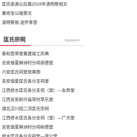
匡氏崇源公后裔2018年清明祭祖文
重修宝公陵祭文
清明祭祖 追怀孝思
匡氏宗祠
more>>
泰和恩荣堂重建竣工庆典
吉安值夏麻洲村分祠崇德堂
六安匡氏祠堂效果图
吉安值夏匡氏各分支祠堂
江西修水匡氏各分支祠（堂）—友恭堂
江西吉安新圩庙背村萃乐堂
湖北汉川田二河匡氏宗祠
江西修水匡氏各分支祠（堂）—广大堂
吉安值夏麻洲村分祠树德堂
修水匡氏各分支祠堂—学公堂