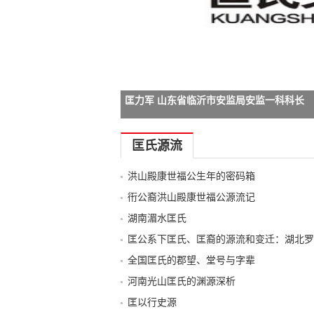
匡力军 山东省临沂市安监局安监一科科长
-->
匡氏源流
洪山殿康世福公生年的密码箱
衎公裔洪山殿康世福公源流记
湖南湄水匡氏
匡公系下匡氏、匡裔的源流和变迁：湖北罗
全国匡氏的郡望、堂号与字辈
河南光山匡氏的渊源深析
匡以行史源