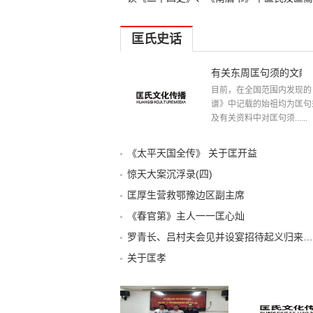
匡氏史话
有关东周匡句须的文献
目前，在全国范围内发现的
谱》中记载的始祖均为匡句
及有关资料中对匡句须......
《太平天国全传》 关于匡开益
惊天大案沉浮录(四)
匡厚生营救鄂豫边区副主席
《春官第》主人一一匡心灿
罗青长、吕村夫会见并设宴招待起义归来的匡惠生先生
关于匡孝