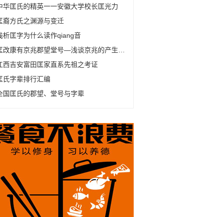
中华匡氏的精英一一安徽大学校长匡光力
匡裔方氏之渊源与变迁
浅析匡字为什么读作qiang音
匡改康有京兆郡望堂号—浅谈京兆的产生及变化
江西吉安富田匡家直系先祖之考证
匡氏字辈排行汇编
全国匡氏的郡望、堂号与字辈