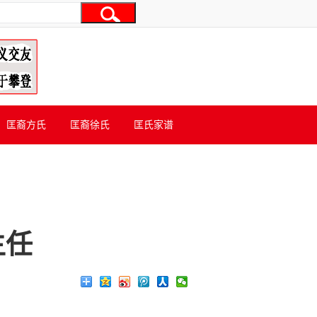
匡裔方氏
匡裔徐氏
匡氏家谱
主任