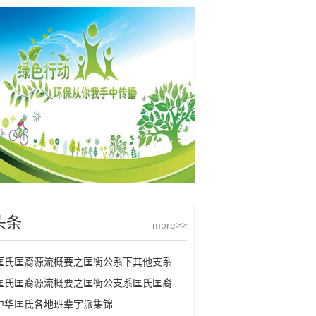
头条
more>>
匡氏匡裔源流概要之匡衡公系下其他支系匡氏
匡氏匡裔源流概要之匡衡公支系匡氏匡裔的源流
中华匡氏各地班辈字派集锦