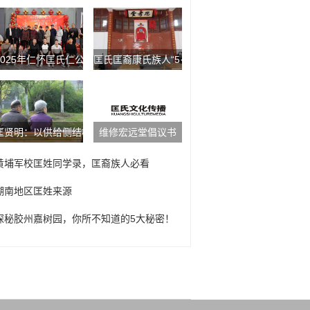
2025年仁怀匡氏仁公后裔新春年会
匡氏匡裔康氏族人“5·1”相聚宁公总祠
匡贤明：以供给侧结构性改革的办法稳需求
维修宏远堂倡议书
黄埔军校匡姓同学录，匡裔族人必看
湖南地区匡姓来源
探秘胶州嘉树园，你所不知道的5大秘密！