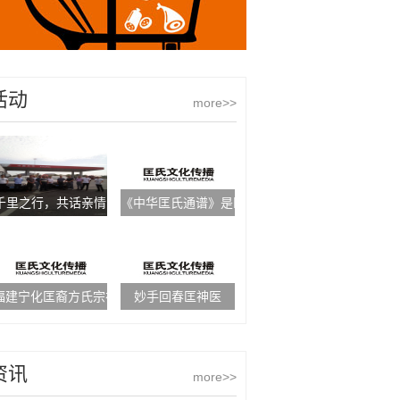
活动
more>>
千里之行，共话亲情
《中华匡氏通谱》是匡姓发展史上的一座历史丰碑
福建宁化匡裔方氏宗祠
妙手回春匡神医
资讯
more>>