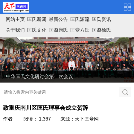
网站主页
匡氏新闻
最新公告
匡氏源流
匡氏资讯
关于我们
匡氏文化
匡裔康氏
匡裔方氏
匡裔徐氏
匡氏家谱
中华匡氏文化研讨会第二次会议
致重庆南川区匡氏理事会成立贺辞
作者： 阅读： 1,367
来源：天下匡裔网