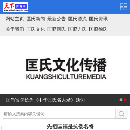
网站主页
匡氏新闻
最新公告
匡氏源流
匡氏资讯
关于我们
匡氏文化
匡裔康氏
匡裔方氏
匡裔徐氏
匡氏家谱
匡尚富院长为《中华匡氏名人录》题词
先祖匡福是抗倭名将