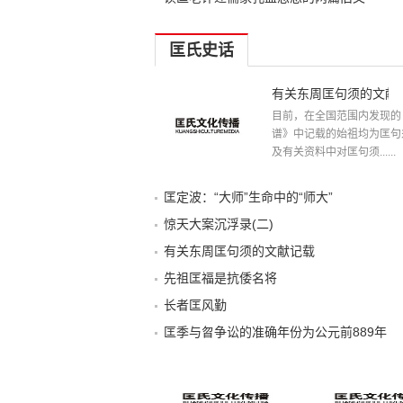
匡氏史话
有关东周匡句须的文献
目前，在全国范围内发现的
谱》中记载的始祖均为匡句
及有关资料中对匡句须......
匡定波：“大师”生命中的“师大”
惊天大案沉浮录(二)
有关东周匡句须的文献记载
先祖匡福是抗倭名将
长者匡风勤
匡季与曶争讼的准确年份为公元前889年