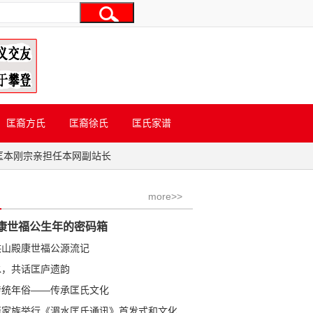
匡裔方氏
匡裔徐氏
匡氏家谱
匡本刚宗亲担任本网副站长
more>>
康世福公生年的密码箱
洪山殿康世福公源流记
水，共话匡庐遗韵
传统年俗——传承匡氏文化
学金公裔家族举行《湄水匡氏通讯》首发式和文化研讨会