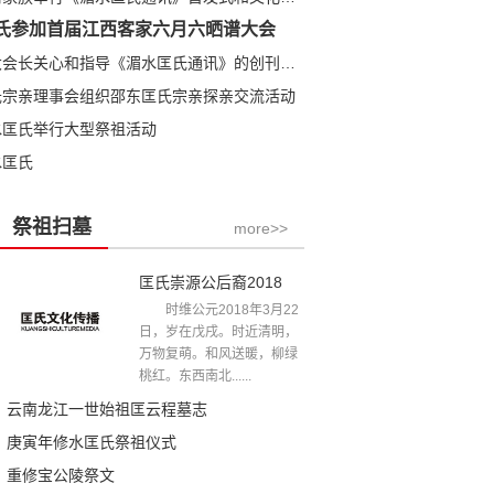
氏参加首届江西客家六月六晒谱大会
匡全明大会长关心和指导《湄水匡氏通讯》的创刊发行
氏宗亲理事会组织邵东匡氏宗亲探亲交流活动
水匡氏举行大型祭祖活动
水匡氏
祭祖扫墓
more>>
匡氏崇源公后裔2018年清明祭祖文
时维公元2018年3月22
日，岁在戊戌。时近清明，
万物复萌。和风送暖，柳绿
桃红。东西南北......
云南龙江一世始祖匡云程墓志
庚寅年修水匡氏祭祖仪式
重修宝公陵祭文