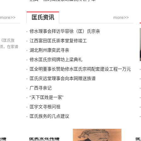
匡氏资讯
more>>
more>>
修水理事会拜访华容徐（匡）氏宗亲
记载
江西富田匡氏崇孝堂复修竣工
《匡氏族
须，在家谱
湖北荆州康奕武寻亲
修水匡氏宗祠牌坊上梁典礼
匡全明董事长赞助修水匡氏宗祠配套建设工程一万元
匡氏庆远堂理事会向本网赠送族谱
广西寻亲记
“天下匡姓是一家”
匡宇文寻根问祖
匡氏族务的几点建议