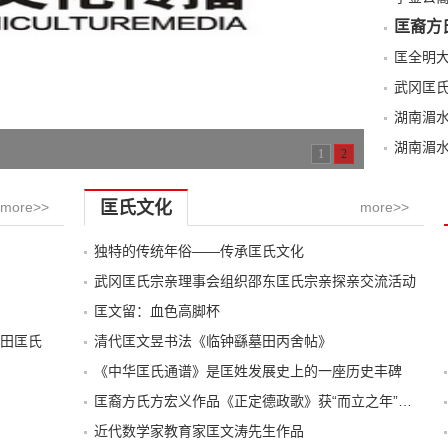
匡裔方
武冈匡
湖南湄
湖南湄
1
2
匡氏文化
more>>
more>>
独特的传统年俗——传承匡氏文化
武冈匡氏宗亲理事会组织邵东匡氏宗亲探亲交流活动
匡文留：血色高脚杯
田匡氏
清代匡文昱书法《临钟繇墓田丙舍帖》
《中华匡氏通谱》是匡姓发展史上的一座历史丰碑
匡裔方氏方宏义作品《正定德政歌》获“而立之年”诗歌大赛第一名
近代数学家教育家匡文涛先生作品