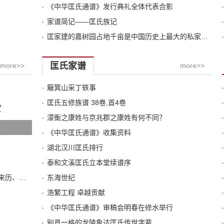
《中华匡氏通谱》发行典礼全体代表合影
家谱简记——匡氏族记
匡家建的嘉树园占地千亩是中国历史上最大的私家园林
匡氏家谱
more>>
more>>
簸箕山采丁轶事
匡氏五修族谱 38卷,首4卷
濛衡之康姓与京兆郡之康姓有何不同？
祖
《中华匡氏通谱》收集资料
湖北汉川匡氏排行
泰和文溪匡氏立本堂续谱序
湖南双峰康氏源流研究中以“康叔为始祖”的来历、存在的问题及建
东海世纪
浩繁工程 卓越贡献
《中华匡氏通谱》审稿会明春在修水举行
别具一格的龙陵象达匡氏传世字辈