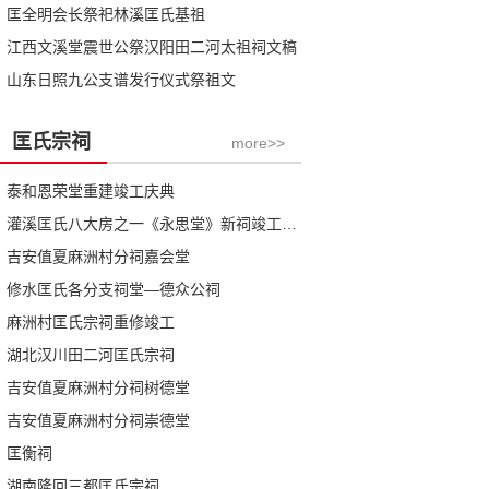
匡全明会长祭祀林溪匡氏基祖
江西文溪堂震世公祭汉阳田二河太祖祠文稿
山东日照九公支谱发行仪式祭祖文
匡氏宗祠
more>>
泰和恩荣堂重建竣工庆典
灌溪匡氏八大房之一《永思堂》新祠竣工庆典札记
吉安值夏麻洲村分祠嘉会堂
修水匡氏各分支祠堂—德众公祠
麻洲村匡氏宗祠重修竣工
湖北汉川田二河匡氏宗祠
吉安值夏麻洲村分祠树德堂
吉安值夏麻洲村分祠崇德堂
匡衡祠
湖南隆回三都匡氏宗祠