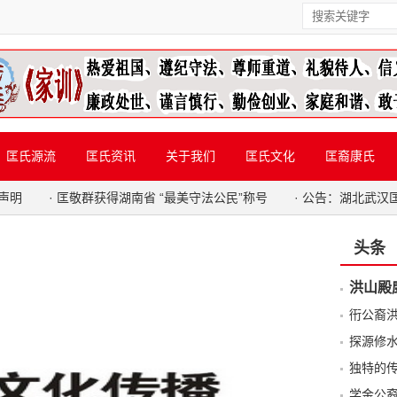
匡氏源流
匡氏资讯
关于我们
匡氏文化
匡裔康氏
声明
·
匡敬群获得湖南省 “最美守法公民”称号
·
公告：湖北武汉
头条
洪山殿
衎公裔
探源修
独特的