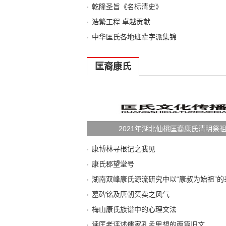
乾隆圣旨《名标清史》
浩繁工程 卓越贡献
中华匡氏各地班辈字派集锦
匡裔康氏
2021年湖北仙桃匡裔康氏清明祭
康博林寻根记之我见
康氏郡望堂号
墓碑铭及唐朝买卖之风气
梅山康氏族谱中的心理文法
读匡老评述儒家孔孟思想的两篇旧文