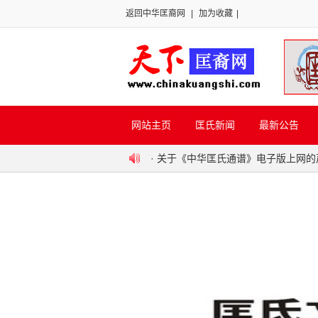
返回中华匡裔网
|
加为收藏
|
网站主页
匡氏新闻
最新公告
·
关于《中华匡氏通谱》电子版上网的