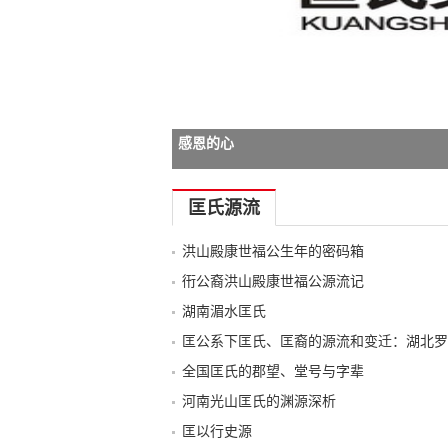
感恩的心
-->
匡氏源流
洪山殿康世福公生年的密码箱
衎公裔洪山殿康世福公源流记
湖南湄水匡氏
匡公系下匡氏、匡裔的源流和变迁：湖北罗
全国匡氏的郡望、堂号与字辈
河南光山匡氏的渊源深析
匡以行史源