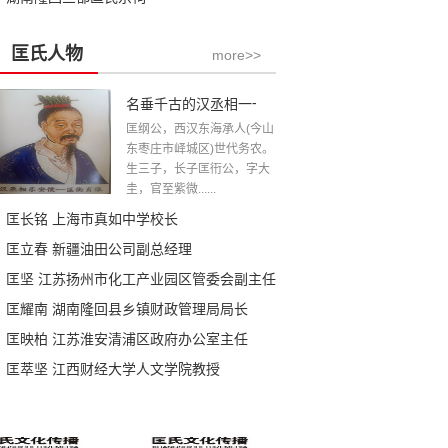
匡氏人物
more>>
名垂千古的汉丞相一一匡衡公
匡纲公，西汉东海承人(今山
东枣庄市峄城区)世代务农。
生三子，长子匡衎公，字大
圭，官至紫微......
匡长铭 上海市真如中学校长
匡立春 新疆油田公司副总经理
匡坚 江苏扬州市化工产业园区管委会副主任
匡耀南 湖南隆回县乡镇财政管理局局长
匡映柏 江苏淮安清浦区政府办公室主任
匡萃坚 江西财经大学人文学院教授