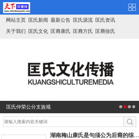
网站主页
匡氏新闻
最新公告
匡氏源流
匡氏资讯
关于我们
匡氏文化
匡裔康氏
匡裔方氏
匡裔徐氏
匡氏家谱
匡氏仲荣公分支族规
湖南梅山康氏是句须公为后裔的综合考查