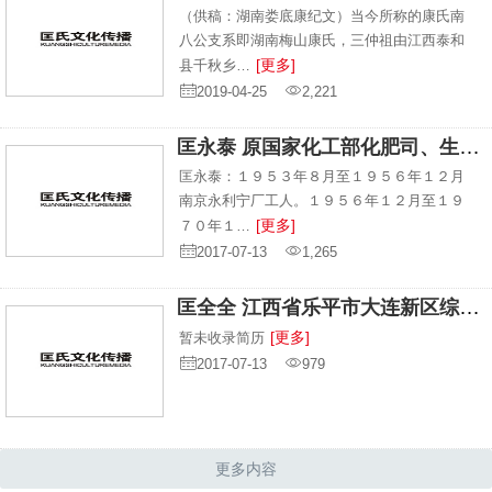
（供稿：湖南娄底康纪文）当今所称的康氏南
八公支系即湖南梅山康氏，三仲祖由江西泰和
[更多]
县千秋乡…
2019-04-25
2,221
匡永泰 原国家化工部化肥司、生产综合司副司长
匡永泰：１９５３年８月至１９５６年１２月
南京永利宁厂工人。１９５６年１２月至１９
[更多]
７０年１…
2017-07-13
1,265
匡全全 江西省乐平市大连新区综合医院麻醉科主任
[更多]
暂未收录简历
2017-07-13
979
更多内容