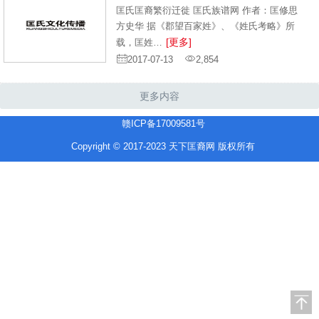
匡氏匡裔繁衍迁徙 匡氏族谱网 作者：匡修思
方史华 据《郡望百家姓》、《姓氏考略》所
[更多]
载，匡姓…
2017-07-13
2,854
更多内容
赣ICP备17009581号
Copyright © 2017-2023 天下匡裔网 版权所有