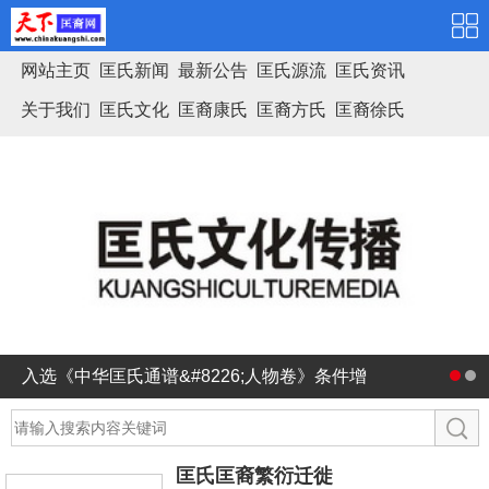
网站主页
匡氏新闻
最新公告
匡氏源流
匡氏资讯
关于我们
匡氏文化
匡裔康氏
匡裔方氏
匡裔徐氏
匡氏家谱
入选《中华匡氏通谱&#8226;人物卷》条件增
加条款
匡氏匡裔繁衍迁徙