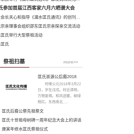
氏参加首届江西客家六月六晒谱大会
匡全明大会长关心和指导《湄水匡氏通讯》的创刊发行
氏宗亲理事会组织邵东匡氏宗亲探亲交流活动
水匡氏举行大型祭祖活动
水匡氏
祭祖扫墓
more>>
匡氏崇源公后裔2018年清明祭祖文
时维公元2018年3月22
日，岁在戊戌。时近清明，
万物复萌。和风送暖，柳绿
桃红。东西南北......
匡氏后裔公祭先祖祭文
匡氏十世祖母树碑一周年纪念大会上的讲话
庚寅年修水匡氏祭祖仪式