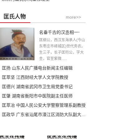
匡氏人物
more>>
名垂千古的汉丞相一一匡衡公
匡纲公，西汉东海承人(今山
东枣庄市峄城区)世代务农。
生三子，长子匡衎公，字大
圭，官至紫微......
匡扬 山东人民广播电台新闻主任编辑
匡萃坚 江西财经大学人文学院教授
匡德兴 湖南省武冈市卫生局党委书记
匡肇 湖南省衡阳市中医院副主任医师
匡萃冶 中国人民公安大学警察管理系副教授
匡政华 广东省汕尾市濠江区消防大队副大队长