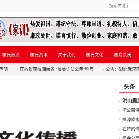
匡氏源流
匡氏资讯
关于我们
匡氏文化
匡裔康氏
声明
·
匡敬群获得湖南省 “最美守法公民”称号
·
公告：湖北武汉
头条
洪山殿
衎公裔
探源修
独特的