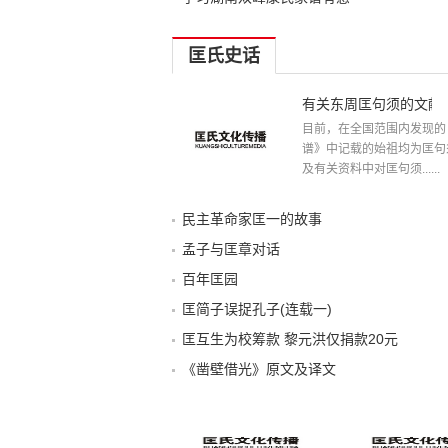
匡氏史话
有关东周匡句须的文献
目前，在全国范围内发现的
谱》中记载的始祖均为匡句
及有关资料中对匡句须......
民主革命家匡一的故事
孟子与匡章对话
百年匡园
匡简子误捉孔子(连载一)
匡互生为校筹款 黎元洪仅捐款20元
《凿壁借光》原文及译文