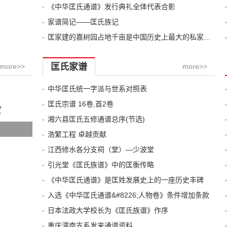
《中华匡氏通谱》发行典礼全体代表合影
家谱简记——匡氏族记
匡家建的嘉树园占地千亩是中国历史上最大的私家园林
匡氏家谱
more>>
more>>
中华匡氏统一字派与世系对照表
匡氏宗谱 16卷,首2卷
湘六县匡氏五修通谱总序(节选)
祖
浩繁工程 卓越贡献
江西修水各分支祠（堂）—少波堂
引光堂《匡氏族谱》中的匡衡传略
《中华匡氏通谱》是匡姓发展史上的一座历史丰碑
入选《中华匡氏通谱&#8226;人物卷》条件增加条款
日本法政大学校长为《匡氏族谱》作序
重庆潼南支系发来通谱资料