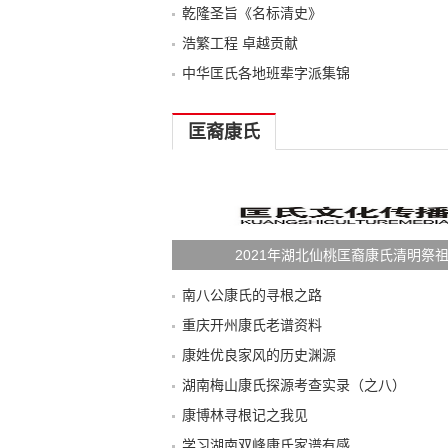
乾隆圣旨《名标清史》
浩繁工程 卓越贡献
中华匡氏各地班辈字派集锦
匡裔康氏
2021年湖北仙桃匡裔康氏清明祭
南八公康氏的寻根之路
重庆开州康氏老谱资料
康姓优良家风的历史渊源
湖南梅山康氏探源考查实录（之八）
康博林寻根记之我见
学习湖南双峰康氏家谱有感