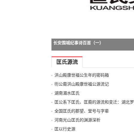
山东日照九公支谱发行仪式祭祖文
-->
匡氏源流
洪山殿康世福公生年的密码箱
衎公裔洪山殿康世福公源流记
湖南湄水匡氏
匡公系下匡氏、匡裔的源流和变迁：湖北罗
全国匡氏的郡望、堂号与字辈
河南光山匡氏的渊源深析
匡以行史源