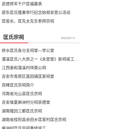
武徳将军千户匡福墓表
邵东匡氏隆重举行纪念始祖安思公活动
匡俊长、匡先太先生参拜宗祠
匡氏宗祠
more>>
修水匡氏各分支祠堂—学公堂
灌溪匡氏八大房之一《永思堂》新祠竣工庆典札记
江西泰和藻溪村祥斋公祠
吉安市青原区富田镇匡家祠堂
双峰匡氏宗祠简介
河南省光山县匡氏宗祠
吉安值夏麻洲村分祠崇德堂
湖南隆回三都匡氏宗祠
湖南省桂阳县余田乡匡家村匡氏宗祠
麻洲村匡氏宗祠重修竣工