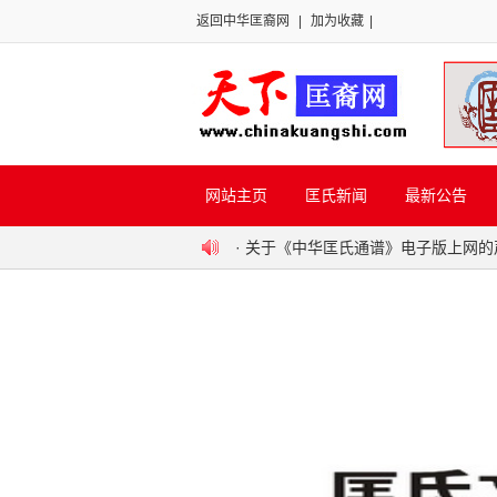
返回中华匡裔网
|
加为收藏
|
网站主页
匡氏新闻
最新公告
·
关于《中华匡氏通谱》电子版上网的