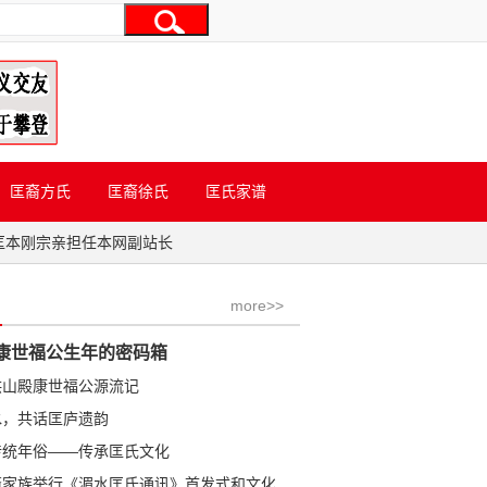
匡裔方氏
匡裔徐氏
匡氏家谱
匡本刚宗亲担任本网副站长
more>>
康世福公生年的密码箱
洪山殿康世福公源流记
水，共话匡庐遗韵
传统年俗——传承匡氏文化
学金公裔家族举行《湄水匡氏通讯》首发式和文化研讨会