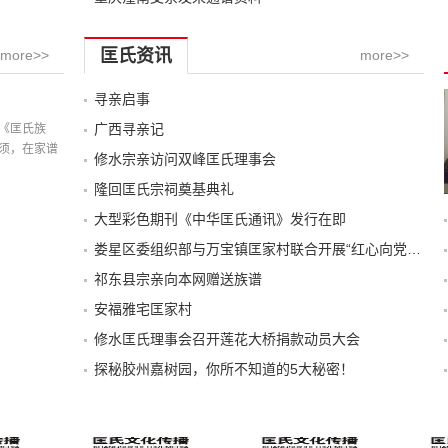
匡氏资讯
more>>
more>>
寻亲启事
记载
广西寻亲记
《匡氏族
须，在家谱
修水宗亲访问双峰匡氏理事会
隆回匡氏宗祠奠基典礼
大型彩色期刊《中华匡氏通讯》发行在即
娄星区委组织部与万宝镇匡家村联合开展“红心向党”主题党日活动
祁东县宗亲向本网赠送族谱
安福雅宅匡家村
修水匡氏理事会召开莲花大桥捐款动员大会
探秘胶州嘉树园，你所不知道的5大秘密！