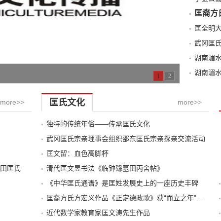
匡裔方
武冈匡
湖南湄
湖南湄
1
2
匡氏文化
more>>
more>>
独特的传统年俗——传承匡氏文化
武冈匡氏宗亲理事会组织邵东匡氏宗亲探亲交流活动
匡文留：血色高脚杯
田匡氏
清代匡文昱书法《临钟繇墓田丙舍帖》
《中华匡氏通谱》是匡姓发展史上的一座历史丰碑
匡裔方氏方宏义作品《正定德政歌》获“而立之年”诗歌大赛第一名
近代数学家教育家匡文涛先生作品