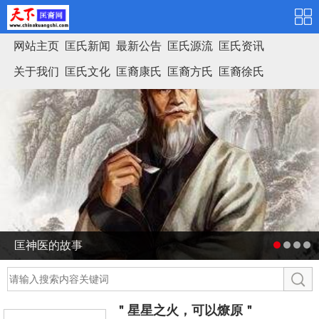
网站主页
匡氏新闻
最新公告
匡氏源流
匡氏资讯
关于我们
匡氏文化
匡裔康氏
匡裔方氏
匡裔徐氏
匡氏家谱
匡神医的故事
＂星星之火，可以燎原＂