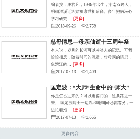
编者按：康君凡，1945年出生，湖南双峰人，
明朝灌溪迁湘始祖康世祖后裔。多年抱病潜心
[更多]
学习研究…
2018-09-26
2,758
慈母情思—母亲仙逝十三周年祭
有人说，岁月的长河可以冲淡人的记忆。可我
恰恰相反，随着时间的流逝，对母亲的情思，
[更多]
象澧江的…
2017-07-13
1,409
匡定波：“大师”生命中的“师大”
你是怎么过来的？可以走偏门的，这条路近一
些。 匡定波院士一边温和地询问记者路况，一
[更多]
边忙着泡…
2017-07-13
1,665
更多内容