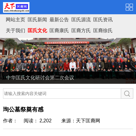
网站主页
匡氏新闻
最新公告
匡氏源流
匡氏资讯
关于我们
匡氏文化
匡裔康氏
匡裔方氏
匡裔徐氏
匡氏家谱
中华匡氏文化研讨会第二次会议
珣公墓祭奠有感
作者： 阅读： 2,202
来源：天下匡裔网