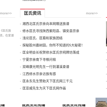
匡氏资讯
more>>
more>>
湘西北匡氏宗亲向本网赠送族谱
记载
修水匡氏寻找陕西紫阳县、镇安县宗亲
《匡氏族
须，在家谱
浅论匡氏、匡裔和家族团结
探秘胶州嘉树园，你所不知道的5大秘密！
匡全明会长祝贺修水匡氏宗祠牌坊落成
宁夏宗亲南下寻根问祖
双峰康光明先生一行到灌溪查谱
江西修水宗亲访族有感
匡永东先生赞助天下匡氏网三千元
匡亚威先生为天下匡氏网作画