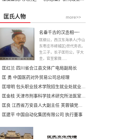
匡氏人物
more>>
名垂千古的汉丞相一一匡衡公
匡纲公，西汉东海承人(今山
东枣庄市峄城区)世代务农。
生三子，长子匡衎公，字大
圭，官至紫微......
匡红兰 四川省合江县文体广电局副局长
匡 勇 中国医药对外贸易公司总经理
匡增明 包头职业技术学院招生就业处就业指导中心主任
匡金枝 天津市刑事科学技术研究所法医室副主任
匡良 江西省万安县人大副主任 芙蓉镇党委书记
匡建平 中国自动化集团有限公司 执行董事