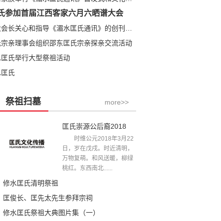
氏参加首届江西客家六月六晒谱大会
匡全明大会长关心和指导《湄水匡氏通讯》的创刊发行
氏宗亲理事会组织邵东匡氏宗亲探亲交流活动
水匡氏举行大型祭祖活动
水匡氏
祭祖扫墓
more>>
匡氏崇源公后裔2018年清明祭祖文
时维公元2018年3月22
日，岁在戊戌。时近清明，
万物复萌。和风送暖，柳绿
桃红。东西南北......
修水匡氏清明祭祖
匡俊长、匡先太先生参拜宗祠
修水匡氏祭祖大典图片集（一）