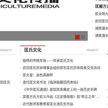
匡裔方
武冈匡
湖南湄
湖南湄
1
2
匡氏文化
more>>
more>>
独特的传统年俗——传承匡氏文化
武冈匡氏宗亲理事会组织邵东匡氏宗亲探亲交流活动
匡文留：血色高脚杯
田匡氏
清代匡文昱书法《临钟繇墓田丙舍帖》
《中华匡氏通谱》是匡姓发展史上的一座历史丰碑
匡裔方氏方宏义作品《正定德政歌》获“而立之年”诗歌大赛第一名
近代数学家教育家匡文涛先生作品