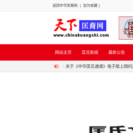
返回中华匡裔网
|
加为收藏
|
网站主页
匡氏新闻
最新公告
·
关于《中华匡氏通谱》电子版上网的