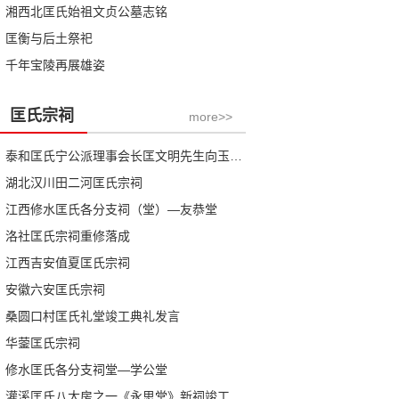
湘西北匡氏始祖文贞公墓志铭
匡衡与后土祭祀
千年宝陵再展雄姿
匡氏宗祠
more>>
泰和匡氏宁公派理事会长匡文明先生向玉田分支《存德堂》竣工典礼致辞
湖北汉川田二河匡氏宗祠
江西修水匡氏各分支祠（堂）—友恭堂
洛社匡氏宗祠重修落成
江西吉安值夏匡氏宗祠
安徽六安匡氏宗祠
桑圆口村匡氏礼堂竣工典礼发言
华蓥匡氏宗祠
修水匡氏各分支祠堂—学公堂
灌溪匡氏八大房之一《永思堂》新祠竣工庆典札记