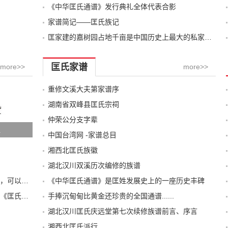
《中华匡氏通谱》发行典礼全体代表合影
家谱简记——匡氏族记
匡家建的嘉树园占地千亩是中国历史上最大的私家园林
匡氏家谱
more>>
more>>
重修文溪大夫第家谱序
湖南省双峰县匡氏宗祠
仲荣公分支字辈
祖
中国台湾网 -家谱总目
湘西北匡氏族徽
湖北汉川双溪历次编修的族谱
全文转载湖南双峰康君凡先生的《星星之火，可以燎原》
《中华匡氏通谱》是匡姓发展史上的一座历史丰碑
湖南双峰康氏世福公派老谱序文及惠存灌溪《匡氏宗谱》的部分资料
手捧沉甸甸比黄金还珍贵的全国通谱......
湖北汉川匡氏庆远堂第七次续修族谱前言、序言
湘西北匡氏派行