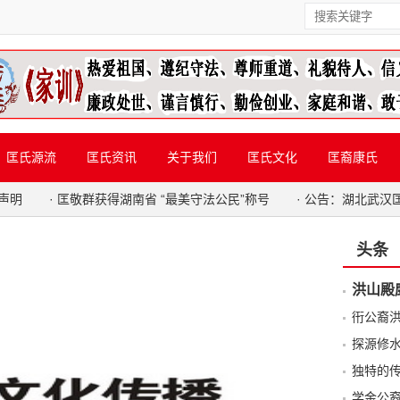
匡氏源流
匡氏资讯
关于我们
匡氏文化
匡裔康氏
声明
·
匡敬群获得湖南省 “最美守法公民”称号
·
公告：湖北武汉
头条
洪山殿
衎公裔
探源修
独特的