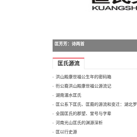
匡延玉 青岛军惠民医院结石病诊疗中心主任
-->
匡氏源流
洪山殿康世福公生年的密码箱
衎公裔洪山殿康世福公源流记
湖南湄水匡氏
匡公系下匡氏、匡裔的源流和变迁：湖北罗
全国匡氏的郡望、堂号与字辈
河南光山匡氏的渊源深析
匡以行史源