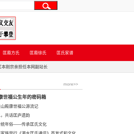
匡裔方氏
匡裔徐氏
匡氏家谱
匡本刚宗亲担任本网副站长
more>>
康世福公生年的密码箱
洪山殿康世福公源流记
水，共话匡庐遗韵
传统年俗——传承匡氏文化
学金公裔家族举行《湄水匡氏通讯》首发式和文化研讨会