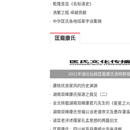
乾隆圣旨《名标清史》
浩繁工程 卓越贡献
中华匡氏各地班辈字派集锦
匡裔康氏
2021年湖北仙桃匡裔康氏清明祭
康姓优良家风的历史渊源
湖南双峰康氏探源之我见（二）
读匡老评述儒家孔孟思想的两篇旧文
匡裔康氏：四川省高县康顺炎宗亲寻根