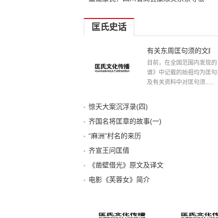
匡氏史话
有关东周匡句须的文献
目前，在全国范围内发现的
谱》中记载的始祖均为匡句
及有关资料中对匡句须......
惊天大案沉浮录(四)
齐国名将匡章的故事(一)
“麻洲”村名的来历
齐宣王问匡倩
《凿壁借光》原文及译文
电影《芙蓉女》简介