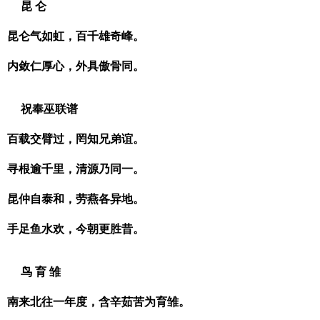
昆 仑
昆仑气如虹，百千雄奇峰。
内敛仁厚心，外具傲骨同。
祝奉巫联谱
百载交臂过，罔知兄弟谊。
寻根逾千里，清源乃同一。
昆仲自泰和，劳燕各异地。
手足鱼水欢，今朝更胜昔。
鸟 育 雏
南来北往一年度，含辛茹苦为育雏。