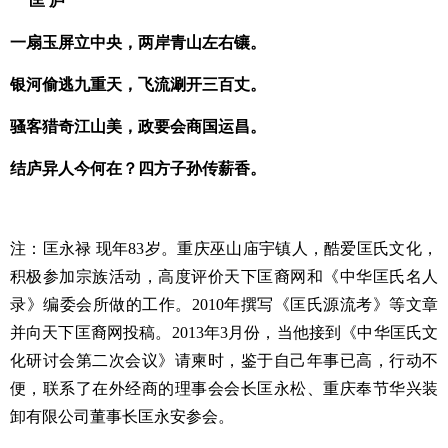
匡 庐
一扇玉屏立中央，两岸青山左右镶。
银河偷逃九重天，飞流涮开三百丈。
骚客猎奇江山美，政要会商国运昌。
结庐异人今何在？四方子孙传薪香。
注：匡永禄 现年83岁。重庆巫山庙宇镇人，酷爱匡氏文化，
积极参加宗族活动，高度评价天下匡裔网和《中华匡氏名人
录》编委会所做的工作。2010年撰写《匡氏源流考》等文章
并向天下匡裔网投稿。2013年3月份，当他接到《中华匡氏文
化研讨会第二次会议》请柬时，鉴于自己年事已高，行动不
便，联系了在外经商的理事会会长匡永松、重庆奉节华兴装
卸有限公司董事长匡永安参会。