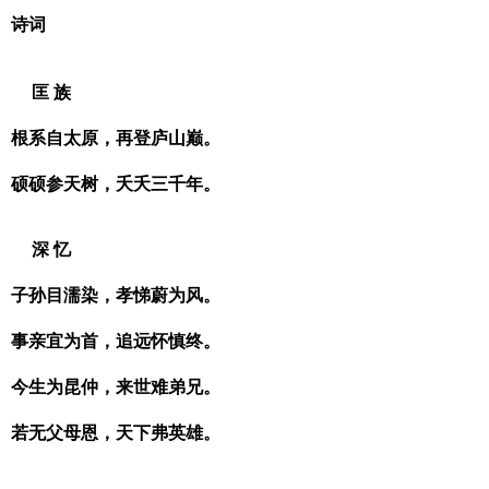
诗词
匡 族
根系自太原，再登庐山巅。
硕硕参天树，夭夭三千年。
深 忆
子孙目濡染，孝悌蔚为风。
事亲宜为首，追远怀慎终。
今生为昆仲，来世难弟兄。
若无父母恩，天下弗英雄。