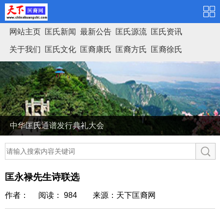
网站主页
匡氏新闻
最新公告
匡氏源流
匡氏资讯
关于我们
匡氏文化
匡裔康氏
匡裔方氏
匡裔徐氏
匡氏家谱
中华匡氏通谱发行典礼大会
匡永禄先生诗联选
作者： 阅读： 984
来源：天下匡裔网