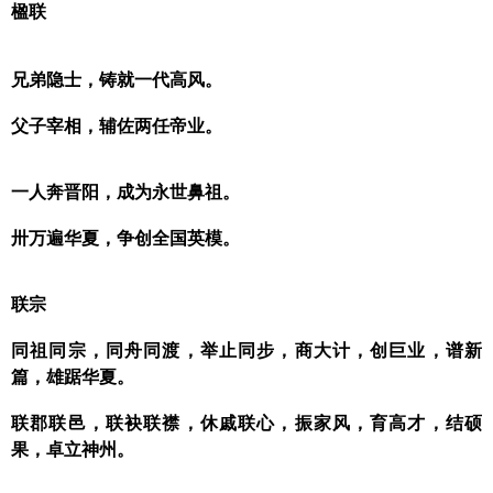
楹联
兄弟隐士，铸就一代高风。
父子宰相，辅佐两任帝业。
一人奔晋阳，成为永世鼻祖。
卅万遍华夏，争创全国英模。
联宗
同祖同宗，同舟同渡，举止同步，商大计，创巨业，谱新
篇，雄踞华夏。
联郡联邑，联袂联襟，休戚联心，振家风，育高才，结硕
果，卓立神州。