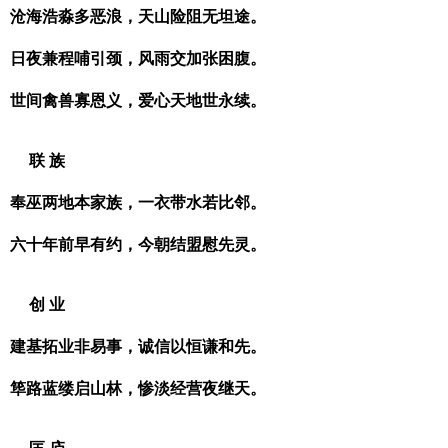
沧海浩淼多恶浪，天山险阻无坦途。
日夜兼程哺引颈，风雨交加张困腹。
世间禽兽寡恩义，爱心天地世永续。
联 族
奉巫两地本家族，一衣带水若比邻。
六十年前早有约，今朝结盟慰先灵。
创 业
建基拓业非易事，诚信以恒谦和先。
筚路蓝缕启山林，惨淡经营夜继天。