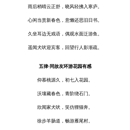
雨后稍晴云正舒，晓风轻拂入寒庐。
心闲当赏新春色，意懒还思旧日书。
久坐耳边无戏语，偶观水面泛游鱼。
遥闻犬吠迎宾客，回望行人影渐疏。
五律·同故友环游花园有感
仰慕桃源久，初七入花园。
沃壤藏春色，青阶绕石门。
欣闻家犬吠，笑仿狸猫奔。
徐步羊肠道，畅游雁尾村。