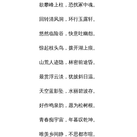
欲攀峰上柱，恐扰冢中魂。
回转清风洞，环行玉露轩。
悠然临险谷，快意吐幽怨。
惊起枝头鸟，拨开湖上痕。
山荒人迹隐，林密前途昏。
最赏浮云淡，犹披斜日温。
天空蓝影坠，水丽碧波存。
好作鸣泉韵，愿为松树根。
青春痴宇宙，年暮叹乾坤。
唯羡乡间静，不思都市喧。