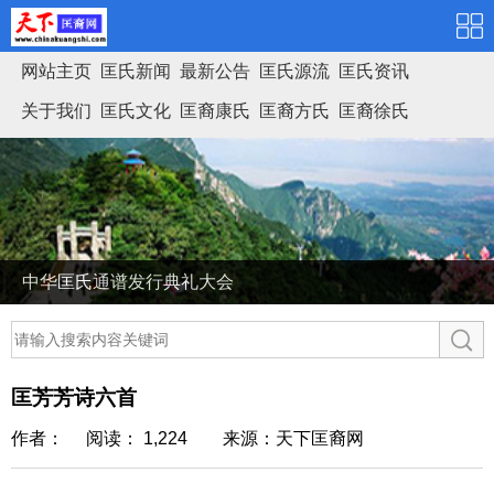
网站主页
匡氏新闻
最新公告
匡氏源流
匡氏资讯
关于我们
匡氏文化
匡裔康氏
匡裔方氏
匡裔徐氏
匡氏家谱
中华匡氏通谱发行典礼大会
匡芳芳诗六首
作者： 阅读： 1,224
来源：天下匡裔网