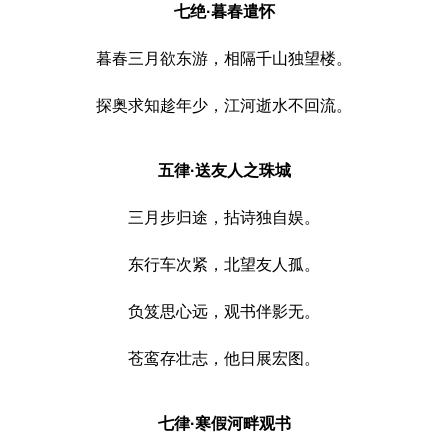
七绝·暮春遣怀
暮春三月欲东游，相隔千山独望楼。
探奥求知趁年少，江河逝水不回流。
五律·送友人之珠城
三月步归途，拈诗独自娱。
东行车次紧，北望友人孤。
负笈思心远，观书伴影无。
苍鸾存壮志，他日展宏图。
七律·寒假河畔观书