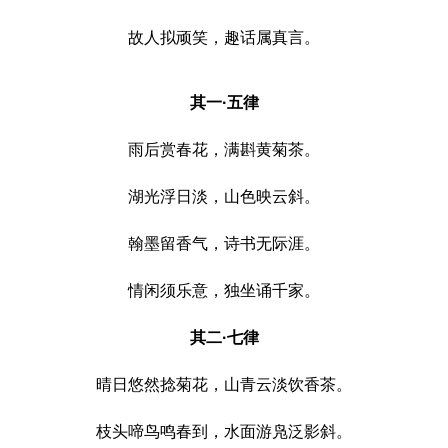
故人拟顽笑，趣话属真言。
其一·五律
雨后赏春花，满斟黄菊茶。
湖光浮日淡，山色映云斜。
翰墨留香气，诗书无际涯。
情闲须乐意，独坐诵千家。
其二·七律
晴日悠然捻菊花，山青云淡饮香茶。
枝头啼鸟鸣春到，水面游凫泛影斜。