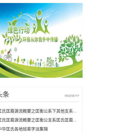
头条
more>>
匡氏匡裔源流概要之匡衡公系下其他支系匡氏
匡氏匡裔源流概要之匡衡公支系匡氏匡裔的源流
中华匡氏各地班辈字派集锦