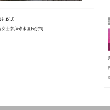
典礼仪式
芳女士参拜修水匡氏宗祠