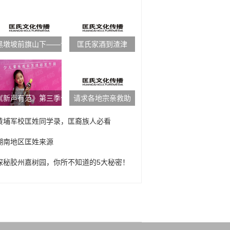
黑墩坡前旗山下——访匡陵旧址
匡氏家酒到渣津
《新声有范》第三季今日回归 匡桐菲为梦献唱
请求各地宗亲救助
黄埔军校匡姓同学录，匡裔族人必看
湖南地区匡姓来源
探秘胶州嘉树园，你所不知道的5大秘密！