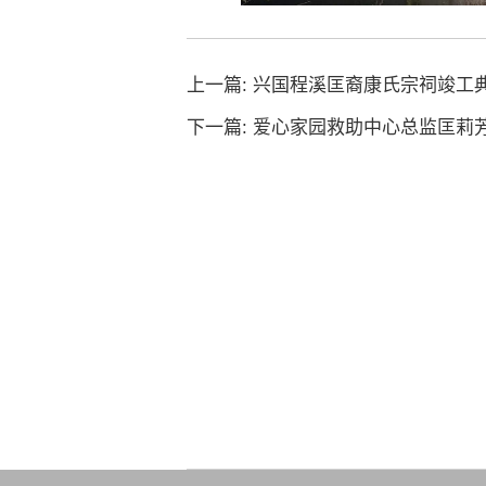
上一篇:
兴国程溪匡裔康氏宗祠竣工
下一篇:
爱心家园救助中心总监匡莉