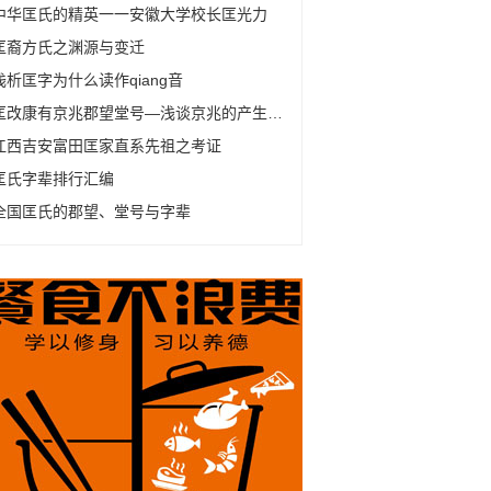
中华匡氏的精英一一安徽大学校长匡光力
匡裔方氏之渊源与变迁
浅析匡字为什么读作qiang音
匡改康有京兆郡望堂号—浅谈京兆的产生及变化
江西吉安富田匡家直系先祖之考证
匡氏字辈排行汇编
全国匡氏的郡望、堂号与字辈