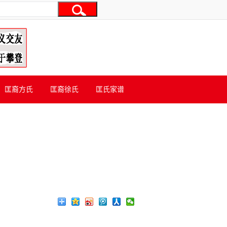
匡裔方氏
匡裔徐氏
匡氏家谱