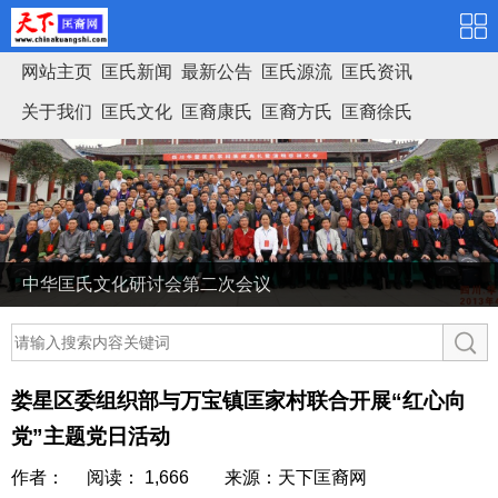
网站主页
匡氏新闻
最新公告
匡氏源流
匡氏资讯
关于我们
匡氏文化
匡裔康氏
匡裔方氏
匡裔徐氏
匡氏家谱
中华匡氏文化研讨会第二次会议
娄星区委组织部与万宝镇匡家村联合开展“红心向
党”主题党日活动
作者： 阅读： 1,666
来源：天下匡裔网