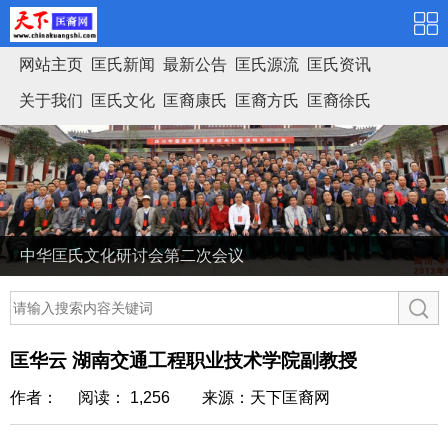
网站主页
匡氏新闻
最新公告
匡氏源流
匡氏资讯
关于我们
匡氏文化
匡裔康氏
匡裔方氏
匡裔徐氏
匡氏家谱
中华匡氏文化研讨会第二次会议
匡华云 湖南交通工程职业技术学院副教授
作者： 阅读： 1,256
来源：天下匡裔网