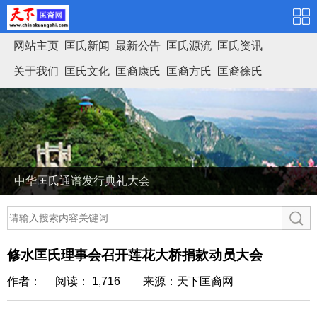
网站主页
匡氏新闻
最新公告
匡氏源流
匡氏资讯
关于我们
匡氏文化
匡裔康氏
匡裔方氏
匡裔徐氏
匡氏家谱
中华匡氏通谱发行典礼大会
修水匡氏理事会召开莲花大桥捐款动员大会
作者： 阅读： 1,716
来源：天下匡裔网