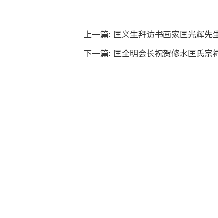
上一篇:
匡义生拜访书画家匡光辉先
下一篇:
匡全明会长祝贺修水匡氏宗