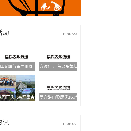
活动
more>>
匡光辉与东莞画廊
方远仁 广东惠东黄埠美仁达鞋厂厂长
武冈匡氏宗亲理事会组织邵东匡氏宗亲探亲交流活动
简介洪山殿康氏160年的始祖之争
资讯
more>>