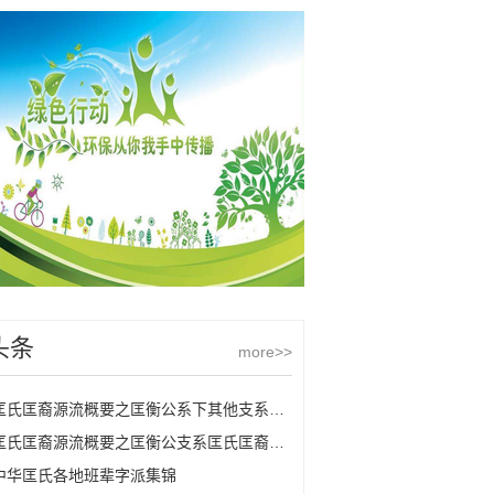
头条
more>>
匡氏匡裔源流概要之匡衡公系下其他支系匡氏
匡氏匡裔源流概要之匡衡公支系匡氏匡裔的源流
中华匡氏各地班辈字派集锦