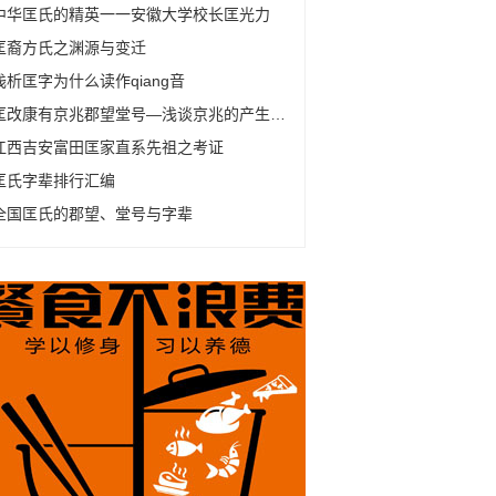
中华匡氏的精英一一安徽大学校长匡光力
匡裔方氏之渊源与变迁
浅析匡字为什么读作qiang音
匡改康有京兆郡望堂号—浅谈京兆的产生及变化
江西吉安富田匡家直系先祖之考证
匡氏字辈排行汇编
全国匡氏的郡望、堂号与字辈