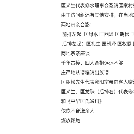
匡义生代表修水理事会邀请匡家村宗
由于访问组还有其他安排，在当地宗
两地宗亲合影：
前排左起: 匡绿水 匡西恩 匡朝松 
后排左起：匡礼生 匡朝泽 匡权恩 匡
两地宗亲座谈
千年古樟，四人合抱远远不够
庄严地从谱箱请出族谱
匡朝松先生代表鄱阳宗亲向客人赠
匡义生、匡龙珠（后排右）代表修水
和《中华匡氏通讯》
依依不舍送亲人
燃放鞭炮