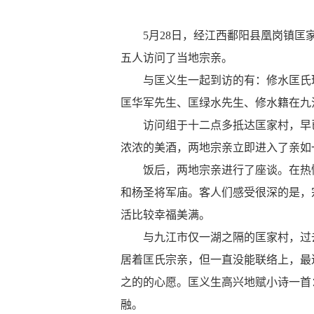
5
月
28
日，经江西鄱阳县凰岗镇匡
五人访问了当地宗亲。
与匡义生一起到访的有：修水匡氏理
匡华军先生、匡绿水先生、修水籍在九
访问组于十二点多抵达匡家村，早已
浓浓的美酒，两地宗亲立即进入了亲如
饭后，两地宗亲进行了座谈。在热情
和杨圣将军庙。客人们感受很深的是，
活比较幸福美满。
与九江市仅一湖之隔的匡家村，过
居着匡氏宗亲，但一直没能联络上，最
之的的心愿。匡义生高兴地赋小诗一首
融。