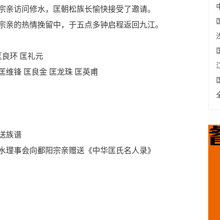
亲访问修水，匡朝松族长愉快接受了邀请。
亲的热情挽留中，于五点多钟启程返回九江。
匡良环 匡礼元
维锋 匡良金 匡龙珠 匡英甫
送族谱
理事会向鄱阳宗亲赠送《中华匡氏名人录》