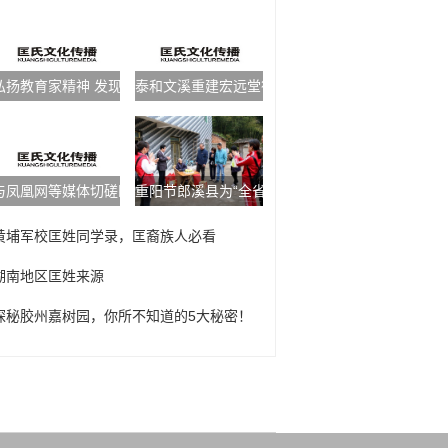
弘扬教育家精神 发现身边的好老师——匡铁枝
泰和文溪重建宏远堂征资函告
与凤凰网等媒体切磋匡氏碑刻
重阳节郎溪县为“全省福星”匡后清祝福祝寿
黄埔军校匡姓同学录，匡裔族人必看
湖南地区匡姓来源
探秘胶州嘉树园，你所不知道的5大秘密！