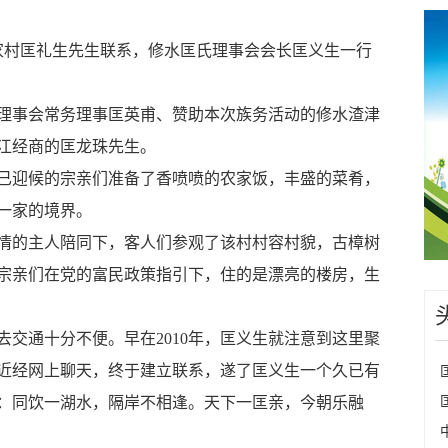
家村匡礼生先生联系，修水匡氏理事会会长匡义生一行
事会常务理事匡英甫、赞助本次族务活动的修水渣津
江经商的匡龙珠先生。
迎候的宗亲们准备了香喷喷的农家饭，丰盛的菜肴，
一家的境界。
的主人陪同下，客人们参观了该村村容村貌，古樟树
宗亲们在党的富民政策指引下，住的是漂亮的楼房，生
去交通十分不便。早在
2010
年，匡义生就注意到这里聚
近经网上聊天，终于建立联系，遂了匡义生一个久已有
：同饮一湖水，隔岸不相逢。天下一匡亲，今朝乐融