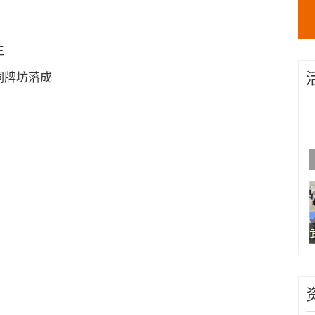
生
祠牌坊落成