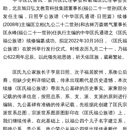
中华匡氏喜讯：胶州匡氏理事会和诸城匡氏理事会赞
助，北京旭日弘文教育科技集团董事长(福公二十一世孙)匡永
发任主编，日照亨公族谱《中华匡氏通谱·日照篇》续修
(2008年)主编匡立柏(九公二十二世孙)和吉林万森燃气董事长
匡永峰(福公二十一世孙)任执行主编的中华匡氏通谱之《匡氏
福公族谱》续修编纂成功。拟定2022年10月16日，《匡氏福
公族谱》在胶州举行发行仪式。时维农历九月二十一，乃福
公622周年忌辰。以此颂先祖恩德，祈天佑匡族，葳蕤繁祉。
匡氏九公家族长子亨居日照、次子福居胶州，系衡公后
裔，但缺少史料详细记载，传承出现断代是历史遗憾，本次
续修《匡氏福公族谱》尊崇九公墓碑的历史事实。家乘部分
记载的传承信息，按照总系、系、支、派、支派的原则进行
编辑。九公墓碑有准确的传承记载，先祖据此创建了匡氏宗
派世系总图，宗派世系图原图影印在《匡氏福公族谱》上，
我们继续传承。在此基础上，以福公四个儿子名字建立系，
即德公系、贵公系，政公荣公从福公四世出现传承断代，所