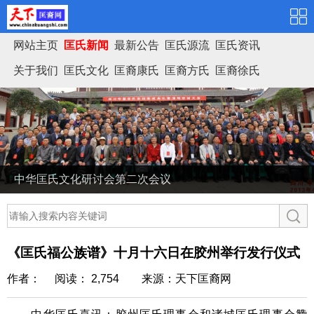
网站主页
匡氏新闻
最新公告
匡氏源流
匡氏资讯
关于我们
匡氏文化
匡裔康氏
匡裔方氏
匡裔徐氏
匡氏家谱
中华匡氏文化研讨会第二次会议
《匡氏福公族谱》十月十六日在胶州举行发行仪式
作者： 阅读： 2,754
来源：天下匡裔网