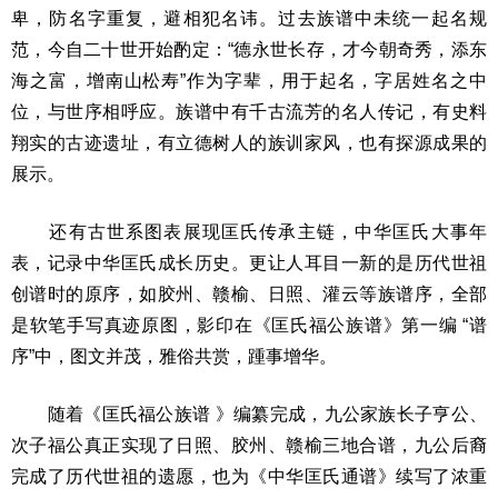
卑，防名字重复，避相犯名讳。过去族谱中未统一起名规
范，今自二十世开始酌定：“德永世长存，才今朝奇秀，添东
海之富，增南山松寿”作为字辈，用于起名，字居姓名之中
位，与世序相呼应。族谱中有千古流芳的名人传记，有史料
翔实的古迹遗址，有立德树人的族训家风，也有探源成果的
展示。
还有古世系图表展现匡氏传承主链，中华匡氏大事年
表，记录中华匡氏成长历史。更让人耳目一新的是历代世祖
创谱时的原序，如胶州、赣榆、日照、灌云等族谱序，全部
是软笔手写真迹原图，影印在《匡氏福公族谱》第一编 “谱
序”中，图文并茂，雅俗共赏，踵事增华。
随着《匡氏福公族谱 》编纂完成，九公家族长子亨公、
次子福公真正实现了日照、胶州、赣榆三地合谱，九公后裔
完成了历代世祖的遗愿，也为《中华匡氏通谱》续写了浓重