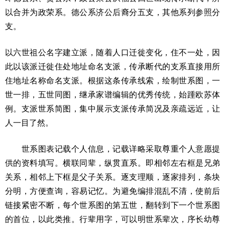
以合并为政荣系。德公系济公后裔分五支，其他系列参照分
支。
以六世祖公名字建立派，随着人口迁徙变化，住不一处，因
此以该派迁徙住处地址命名支派，传承断代的支系直接用所
住地址名称命名支派。根据这条传承线索，绘制世系图，一
世一排，五世同图，继承家谱编辑的优秀传统，始踵欧苏体
例。支派世系简图，集中展示支派传承简况及亲疏远近，让
人一目了然。
世系图表记载个人信息，记载详略采取尊重个人意愿提
供的资料填写。横联同辈，纵贯直系。即相邻左右框是兄弟
关系，相邻上下框是父子关系。逐支理顺，逐家排列，条块
分明，方便查询，容易记忆。为避免编排混乱不清，使前后
链接紧密不断，每个世系图的第五世，翻转到下一个世系图
的首位，以此类推。行辈用字，可以明世系辈次，序长幼尊