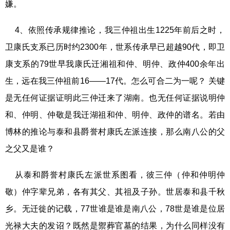
嫌。
4、依照传承规律推论，我三仲祖出生1225年前后之时，
卫康氏支系已历时约2300年，世系传承早已超越90代，即卫
康支系的79世早我康氏迁湘祖和仲、明仲、政仲400余年出
生，远在我三仲祖前16——17代。怎么可合二为一呢？ 关键
是无任何证据证明此三仲迁来了湖南。也无任何证据说明仲
和、仲明、仲敬是我迁湖祖和仲、明仲、政仲的谱名。若由
博林的推论与泰和县爵誉村康氏左派连接，那么南八公的父
之父又是谁？
从泰和爵誉村康氏左派世系图看，彼三仲（仲和仲明仲
敬）仲字辈兄弟，各有其父、其祖及子孙。世居泰和县千秋
乡。无迁徙的记载，77世谁是谁是南八公，78世是谁是位居
光禄大夫的发诏？既然是禦葬官墓的结果，为什么同样没有