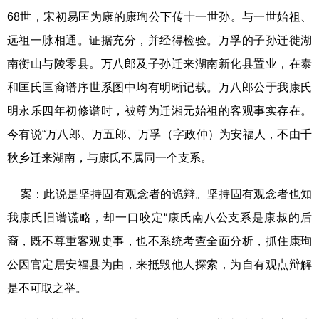
68世，宋初易匡为康的康珣公下传十一世孙。与一世始祖、
远祖一脉相通。证据充分，并经得检验。万孚的子孙迁徙湖
南衡山与陵零县。万八郎及子孙迁来湖南新化县置业，在泰
和匡氏匡裔谱序世系图中均有明晰记载。万八郎公于我康氏
明永乐四年初修谱时，被尊为迁湘元始祖的客观事实存在。
今有说“万八郎、万五郎、万孚（字政仲）为安福人，不由千
秋乡迁来湖南，与康氏不属同一个支系。
案：此说是坚持固有观念者的诡辩。坚持固有观念者也知
我康氏旧谱谎略，却一口咬定“康氏南八公支系是康叔的后
裔，既不尊重客观史事，也不系统考查全面分析，抓住康珣
公因官定居安福县为由，来抵毁他人探索，为自有观点辩解
是不可取之举。