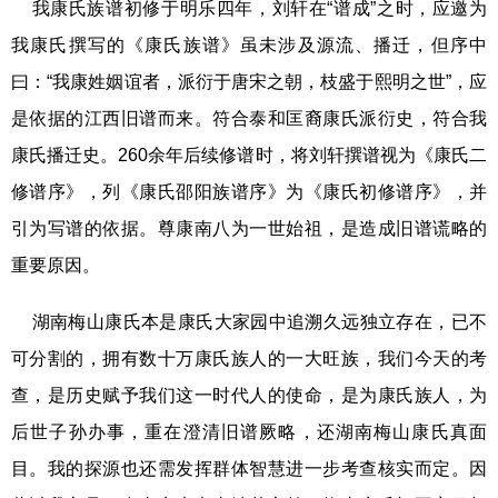
我康氏族谱初修于明乐四年，刘轩在“谱成”之时，应邀为
我康氏撰写的《康氏族谱》虽未涉及源流、播迁，但序中
曰：“我康姓姻谊者，派衍于唐宋之朝，枝盛于熙明之世”，应
是依据的江西旧谱而来。符合泰和匡裔康氏派衍史，符合我
康氏播迁史。260余年后续修谱时，将刘轩撰谱视为《康氏二
修谱序》，列《康氏邵阳族谱序》为《康氏初修谱序》，并
引为写谱的依据。尊康南八为一世始祖，是造成旧谱谎略的
重要原因。
湖南梅山康氏本是康氏大家园中追溯久远独立存在，已不
可分割的，拥有数十万康氏族人的一大旺族，我们今天的考
查，是历史赋予我们这一时代人的使命，是为康氏族人，为
后世子孙办事，重在澄清旧谱厥略，还湖南梅山康氏真面
目。我的探源也还需发挥群体智慧进一步考查核实而定。因