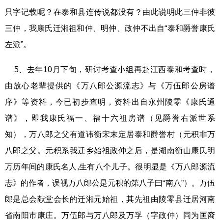
只字记载呢？在泰和县连传说都没有？由此说明此三仲非彼
三仲，我康氏迁湘祖和仲、明仲、政仲不出自“泰和爵誉康氏
左派”。
5、去年10月下旬，研讨考查小组再赴江西泰和考查时，
由放心老辈提供的《万八郎公源流志》与《万伍郎公房谱
序》等资料，今已初步查明，资料出自永州陵零《康氏通
谱》，即我康氏福一、福十六祖房谱（见爵誉右派世系
知），万八郎之父有道讳衡宋末定居泰和爵誉村（元积非万
八郎之父。元积系我迁乡始祖政仲之后，是湖南衡山康氏明
万历年间的康氏名人,生有八个儿子。很明显是《万八郎源流
志》的作者，误视万八郎公是元积的第八子曰“南八”）。万伍
郎是总会献堂会长的迁湘元始祖，其先祖由陵零县迁居河南
省南阳市康庄。万伍郎与万八郎及万孚（字政仲）同为匡裔