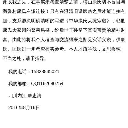
此以我之见，在事实未考查清楚之前，梅山康氏切不盲目与
爵誉村康氏左派连接！只有在澄清旧谱厥略之后才能连接有
据，支系源流明确清晰的写进《中华康氏大统宗谱》，彰显
康氏大家园的繁荣昌盛，给后世子孙留下真实宝贵的精神财
富。由此特将我个人考查与交流得来之鄙见实话实说，供康
氏、匡氏进一步考查核实参考。本人才疏学浅，文思鲁钝。
不当之处，请予指导。
我的电话：15828835021
我的邮箱：QQ1162680754
四川内江 康忠清
2016年8月16日