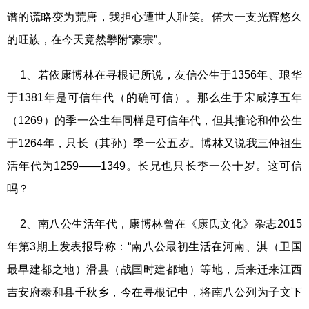
谱的谎略变为荒唐，我担心遭世人耻笑。偌大一支光辉悠久
的旺族，在今天竟然攀附“豪宗”。
1、若依康博林在寻根记所说，友信公生于1356年、琅华
于1381年是可信年代（的确可信）。那么生于宋咸淳五年
（1269）的季一公生年同样是可信年代，但其推论和仲公生
于1264年，只长（其孙）季一公五岁。博林又说我三仲祖生
活年代为1259——1349。长兄也只长季一公十岁。这可信
吗？
2、南八公生活年代，康博林曾在《康氏文化》杂志2015
年第3期上发表报导称：“南八公最初生活在河南、淇（卫国
最早建都之地）滑县（战国时建都地）等地，后来迁来江西
吉安府泰和县千秋乡，今在寻根记中，将南八公列为子文下