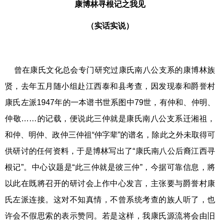
康博林寻根记之我见
（实话实说）
曾在康氏文化总会专门研究过康氏南八公支系的康博林族
贤，去年五月随小组赴江西泰和县考查，因发现泰和爵誉村
康氏左派1947年的一本谱书世系图中79世，有仲和、仲明、
仲敬……的记载，便说此三仲就是康氏南八公支系迁湘祖，
和仲、明仲、政仲三仲祖“仲字辈”的谱名，除此之外未取得可
供研讨的任何资料，于是博林写出了“康氏南八公后裔江西寻
根记”。中心议题是“此三仲就是彼三仲”，今据可靠信息，將
以此在既將召开的研讨会上作中心发言，主张要与爵誉村康
氏左派连接。这对不知真情，不曾系统考查的族人听了，也
许会不假思索的表示赞同。若是这样，我康氏源流将会由旧