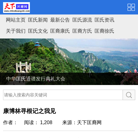
网站主页
匡氏新闻
最新公告
匡氏源流
匡氏资讯
关于我们
匡氏文化
匡裔康氏
匡裔方氏
匡裔徐氏
匡氏家谱
中华匡氏通谱发行典礼大会
康博林寻根记之我见
作者： 阅读： 1,208
来源：天下匡裔网