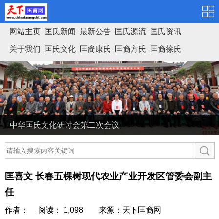
网站主页
匡氏新闻
最新公告
匡氏源流
匡氏资讯
关于我们
匡氏文化
匡裔康氏
匡裔方氏
匡裔徐氏
匡氏家谱
中华匡氏文化研讨会第二次会议
匡喜文 长春五棵树现代农业产业开发区管委会副主
任
作者： 阅读： 1,098
来源：天下匡裔网