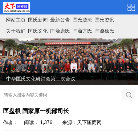
网站主页
匡氏新闻
最新公告
匡氏源流
匡氏资讯
关于我们
匡氏文化
匡裔康氏
匡裔方氏
匡裔徐氏
匡氏家谱
中华匡氏文化研讨会第二次会议
匡盘根 国家原一机部司长
作者： 阅读： 1,376
来源：天下匡裔网