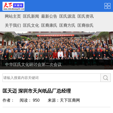
网站主页
匡氏新闻
最新公告
匡氏源流
匡氏资讯
关于我们
匡氏文化
匡裔康氏
匡裔方氏
匡裔徐氏
匡氏家谱
中华匡氏文化研讨会第二次会议
匡天迈 深圳市天兴纸品厂总经理
作者： 阅读： 950
来源：天下匡裔网