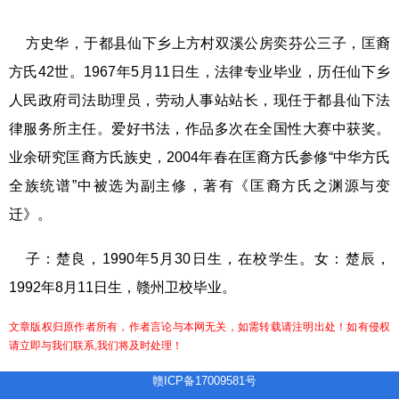
方史华，于都县仙下乡上方村双溪公房奕芬公三子，匡裔
方氏42世。
1967年5月11日
生，法律专业毕业，历任仙下乡
人民政府司法助理员，劳动人事站站长，现任于都县仙下法
律服务所主任。爱好书法，作品多次在全国性大赛中获奖。
业余研究匡裔方氏族史，2004年春在匡裔方氏参修“中华方氏
全族统谱”中被选为副主修，著有《匡裔方氏之渊源与变
迁》。
子：楚良，
1990年5月30日
生，在校学生。女：楚辰，
1992年8月11日
生，赣州卫校毕业。
文章版权归原作者所有，作者言论与本网无关，如需转载请注明出处！如有侵权
请立即与我们联系,我们将及时处理！
赣ICP备17009581号