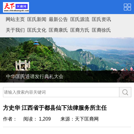
网站主页
匡氏新闻
最新公告
匡氏源流
匡氏资讯
关于我们
匡氏文化
匡裔康氏
匡裔方氏
匡裔徐氏
匡氏家谱
中华匡氏通谱发行典礼大会
方史华 江西省于都县仙下法律服务所主任
作者： 阅读： 1,209
来源：天下匡裔网