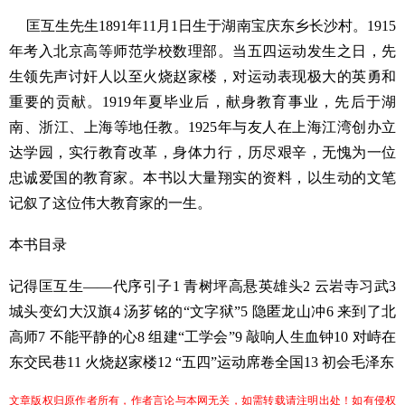
匡互生先生
1891
年
11
月
1
日
生于湖南宝庆东乡长沙村。
1915
年考入北京高等师范学校数理部。当五四运动发生之日，先
生领先声讨奸人以至火烧赵家楼，对运动表现极大的英勇和
重要的贡献。
1919
年夏毕业后，献身教育事业，先后于湖
南、浙江、上海等地任教。
1925
年与友人在上海江湾创办立
达学园，实行教育改革，身体力行，历尽艰辛，无愧为一位
忠诚爱国的教育家。本书以大量翔实的资料，以生动的文笔
记叙了这位伟大教育家的一生。
本书目录
记得匡互生
——
代序引子
1
青树坪高悬英雄头
2
云岩寺习武
3
城头变幻大汉旗
4
汤芗铭的
“
文字狱
”5
隐匿龙山冲
6
来到了北
高师
7
不能平静的心
8
组建
“
工学会
”9
敲响人生血钟
10
对峙在
东交民巷
11
火烧赵家楼
12 “
五四
”
运动席卷全国
13
初会毛泽东
文章版权归原作者所有，作者言论与本网无关，如需转载请注明出处！如有侵权