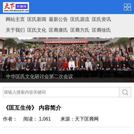
网站主页
匡氏新闻
最新公告
匡氏源流
匡氏资讯
关于我们
匡氏文化
匡裔康氏
匡裔方氏
匡裔徐氏
匡氏家谱
中华匡氏文化研讨会第二次会议
《匡互生传》 内容简介
作者： 阅读： 1,061
来源：天下匡裔网