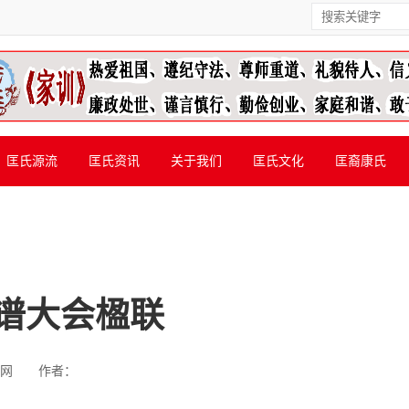
匡氏源流
匡氏资讯
关于我们
匡氏文化
匡裔康氏
谱大会楹联
网
作者：