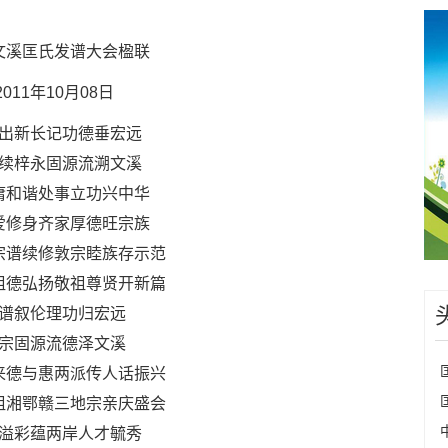
文溪匡氏发谱大会楹联
2011年10月08日
出新长记功德垂宏远
续梓永固源流溯文溪
庸和谐处事立功兴中华
爱修身齐家厚德旺宗族
宗谱续修敦宗睦族存示范
祖德弘扬敬祖尊贤开新篇
谱叙伦理功归宏远
宗固源流德泽文溪
来德与惠两派传人话振兴
祖湘鄂赣三地宗亲庆盛会
溢彩蕴两岸人才毓秀