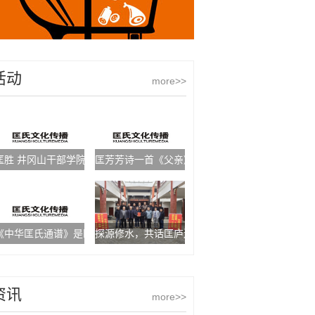
活动
more>>
匡胜 井冈山干部学院教学部副主任、教授
匡芳芳诗一首《父亲》
《中华匡氏通谱》是匡姓发展史上的一座历史丰碑想说的
探源修水，共话匡庐遗韵
资讯
more>>