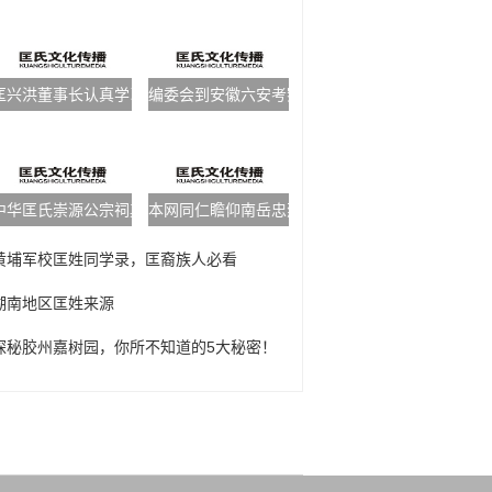
匡兴洪董事长认真学习匡氏文化
编委会到安徽六安考察
中华匡氏崇源公宗祠奠基典礼致辞
本网同仁瞻仰南岳忠烈祠
黄埔军校匡姓同学录，匡裔族人必看
湖南地区匡姓来源
探秘胶州嘉树园，你所不知道的5大秘密！