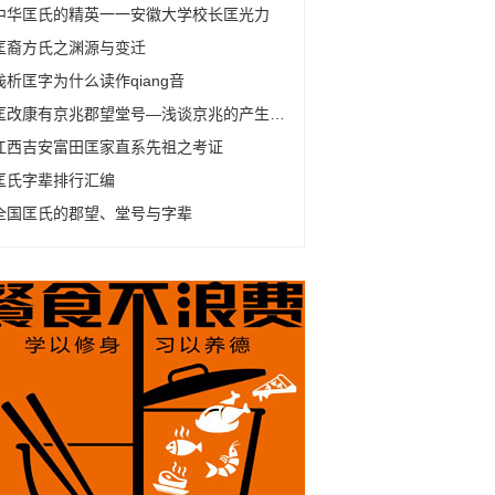
中华匡氏的精英一一安徽大学校长匡光力
匡裔方氏之渊源与变迁
浅析匡字为什么读作qiang音
匡改康有京兆郡望堂号—浅谈京兆的产生及变化
江西吉安富田匡家直系先祖之考证
匡氏字辈排行汇编
全国匡氏的郡望、堂号与字辈