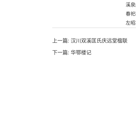
溪泉
春祀
左昭
上一篇:
汉川双溪匡氏庆远堂楹联
下一篇:
华鄂楼记