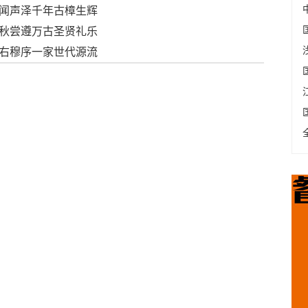
闻声泽千年古樟生辉
秋尝遵万古圣贤礼乐
右穆序一家世代源流