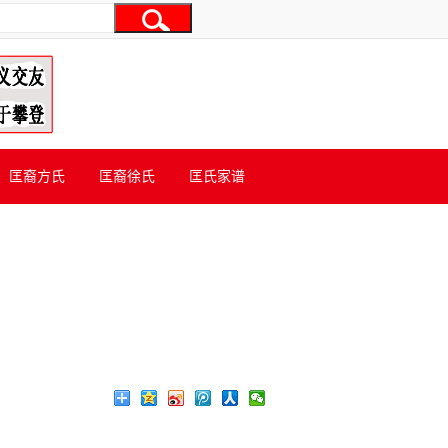
匡裔方氏
匡裔徐氏
匡氏家谱