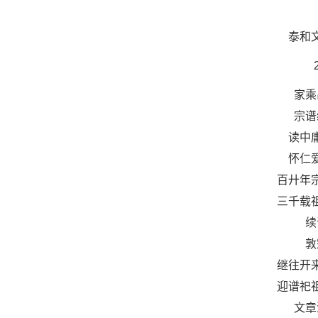
泰和
家乘
宗谱
读中
怀仁
百廾年
三千载
续
敦
继往开
迎谱祀
文章