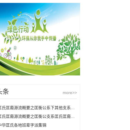
头条
more>>
匡氏匡裔源流概要之匡衡公系下其他支系匡氏
匡氏匡裔源流概要之匡衡公支系匡氏匡裔的源流
中华匡氏各地班辈字派集锦