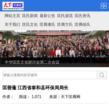
网站主页
匡氏新闻
最新公告
匡氏源流
匡氏资讯
关于我们
匡氏文化
匡裔康氏
匡裔方氏
匡裔徐氏
匡氏家谱
中华匡氏文化研讨会第二次会议
匡善蓬 江西省泰和县环保局局长
作者： 阅读： 1,071
来源：天下匡裔网