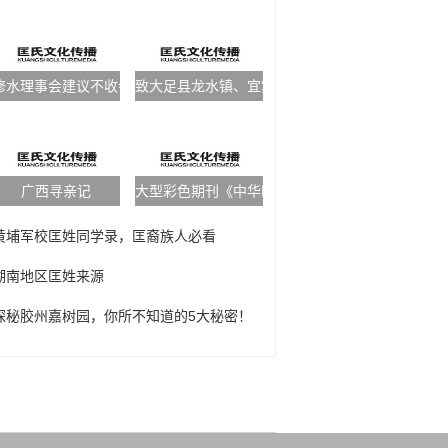
修水理事会建议不收会费
致大足县龙水镇、宜宾县宜溪镇宗亲的信
广西寻亲记
大型彩色期刊《中华匡氏通讯》发行在即
黄埔军校匡姓同学录，匡裔族人必看
湖南地区匡姓来源
探秘胶州嘉树园，你所不知道的5大秘密！