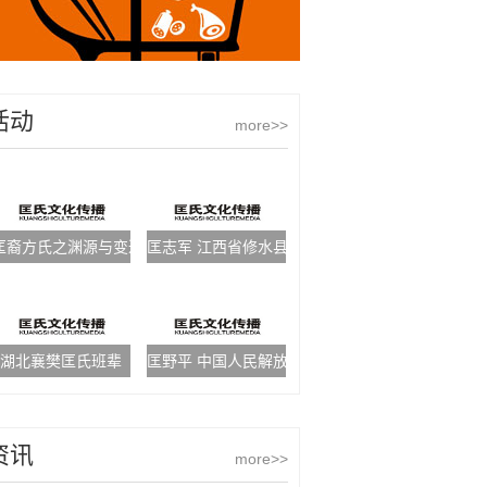
活动
more>>
匡裔方氏之渊源与变迁（二）
匡志军 江西省修水县公安局全丰派出所所长
湖北襄樊匡氏班辈
匡野平 中国人民解放军466医院政委
资讯
more>>