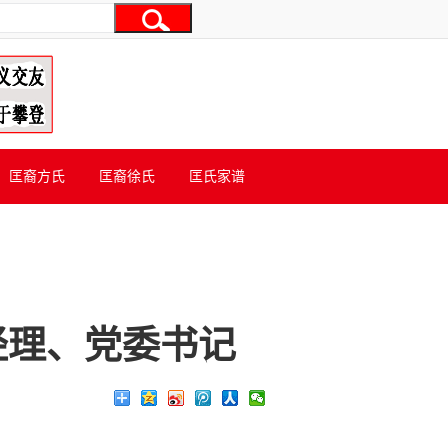
匡裔方氏
匡裔徐氏
匡氏家谱
经理、党委书记