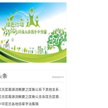
头条
more>>
匡氏匡裔源流概要之匡衡公系下其他支系匡氏
匡氏匡裔源流概要之匡衡公支系匡氏匡裔的源流
中华匡氏各地班辈字派集锦