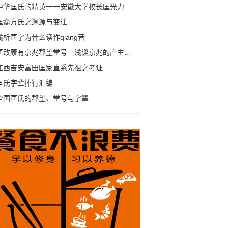
中华匡氏的精英一一安徽大学校长匡光力
匡裔方氏之渊源与变迁
浅析匡字为什么读作qiang音
匡改康有京兆郡望堂号—浅谈京兆的产生及变化
江西吉安富田匡家直系先祖之考证
匡氏字辈排行汇编
全国匡氏的郡望、堂号与字辈