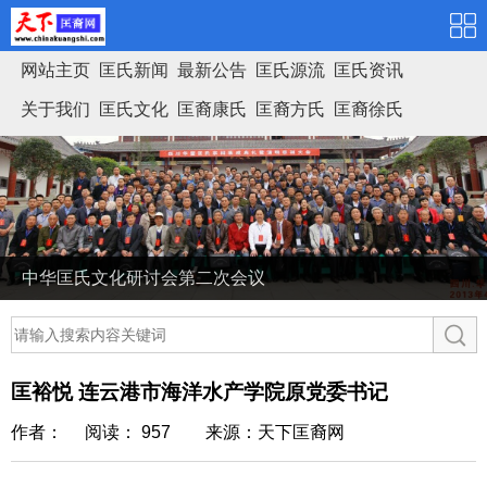
网站主页
匡氏新闻
最新公告
匡氏源流
匡氏资讯
关于我们
匡氏文化
匡裔康氏
匡裔方氏
匡裔徐氏
匡氏家谱
中华匡氏文化研讨会第二次会议
匡裕悦 连云港市海洋水产学院原党委书记
作者： 阅读： 957
来源：天下匡裔网