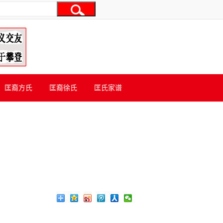
匡裔方氏
匡裔徐氏
匡氏家谱