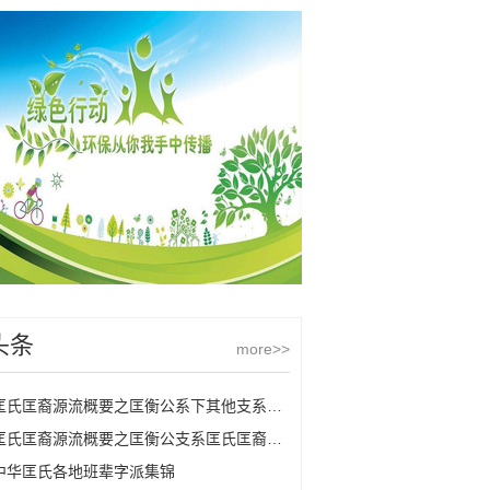
头条
more>>
匡氏匡裔源流概要之匡衡公系下其他支系匡氏
匡氏匡裔源流概要之匡衡公支系匡氏匡裔的源流
中华匡氏各地班辈字派集锦