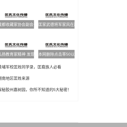
成都收藏家协会副会长匡君华蓥访亲
匡家武德将军家风在胶州一直流传，园子不在，精
弘扬教育家精神 发现身边的好老师——匡铁枝
本网删除点击率50以下人物
黄埔军校匡姓同学录，匡裔族人必看
湖南地区匡姓来源
探秘胶州嘉树园，你所不知道的5大秘密！