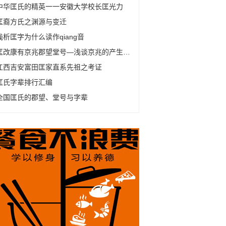
中华匡氏的精英一一安徽大学校长匡光力
匡裔方氏之渊源与变迁
浅析匡字为什么读作qiang音
匡改康有京兆郡望堂号—浅谈京兆的产生及变化
江西吉安富田匡家直系先祖之考证
匡氏字辈排行汇编
全国匡氏的郡望、堂号与字辈