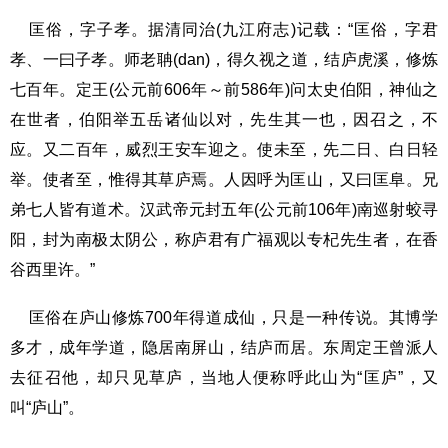
匡俗，字子孝。据清同治(九江府志)记载：“匡俗，字君
孝、一曰子孝。师老聃(dan)，得久视之道，结庐虎溪，修炼
七百年。定王(公元前606年～前586年)问太史伯阳，神仙之
在世者，伯阳举五岳诸仙以对，先生其一也，因召之，不
应。又二百年，威烈王安车迎之。使未至，先二日、白日轻
举。使者至，惟得其草庐焉。人因呼为匡山，又曰匡阜。兄
弟七人皆有道术。汉武帝元封五年(公元前106年)南巡射蛟寻
阳，封为南极太阴公，称庐君有广福观以专杞先生者，在香
谷西里许。”
匡俗在庐山修炼700年得道成仙，只是一种传说。其博学
多才，成年学道，隐居南屏山，结庐而居。东周定王曾派人
去征召他，却只见草庐，当地人便称呼此山为“匡庐”，又
叫“庐山”。