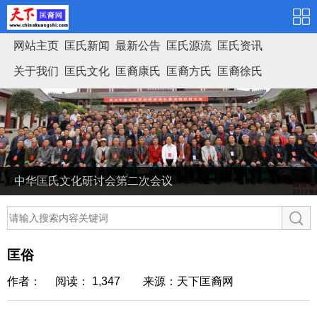
网站主页
匡氏新闻
最新公告
匡氏源流
匡氏资讯
关于我们
匡氏文化
匡裔康氏
匡裔方氏
匡裔徐氏
匡氏家谱
中华匡氏文化研讨会第二次会议
匡俗
作者： 阅读： 1,347
来源：天下匡裔网